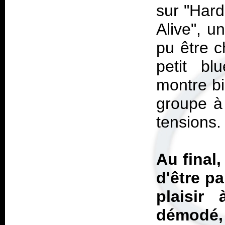
sur "Hard
Alive", u
pu être 
petit bl
montre bi
groupe à
tensions.
Au final
d'être p
plaisir
démodé, 