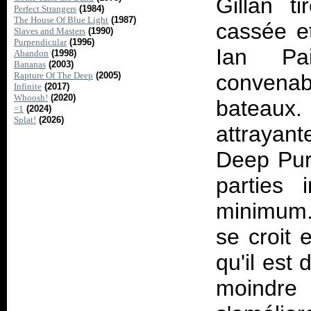
Gillan t
Perfect Strangers
(1984)
The House Of Blue Light
(1987)
cassée e
Slaves and Masters
(1990)
Purpendicular
(1996)
Ian Pa
Abandon
(1998)
Bananas
(2003)
Rapture Of The Deep
(2005)
convenab
Infinite
(2017)
Whoosh!
(2020)
bateaux.
=1
(2024)
Splat!
(2026)
attrayant
Deep Purp
parties 
minimum. 
se croit 
qu'il est
moindre 