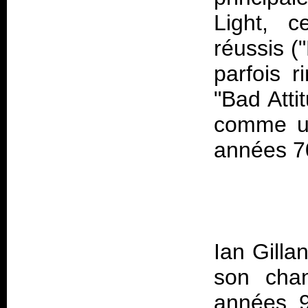
Light
, c
réussis (
parfois r
"Bad Atti
comme un 
Ian Gilla
son chan
années 9