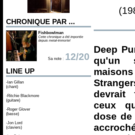
(19
CHRONIQUE PAR ...
Fishbowlman
Cette chronique a été importée
depuis metal-immortel
Deep Pur
12/20
qu'un s
Sa note :
maisons
LINE UP
Stranger
-Ian Gillan
(chant)
devrait 
-Ritchie Blackmore
(guitare)
ceux qu
-Roger Glover
dose de 
(basse)
-Jon Lord
accroché
(claviers)