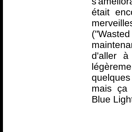
s'amélior
était en
merveille
("Wasted 
maintena
d'aller 
légèrem
quelques 
mais ça 
Blue Ligh