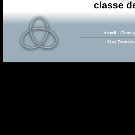
classe d
Accueil
Chroniq
©Les Eternels 