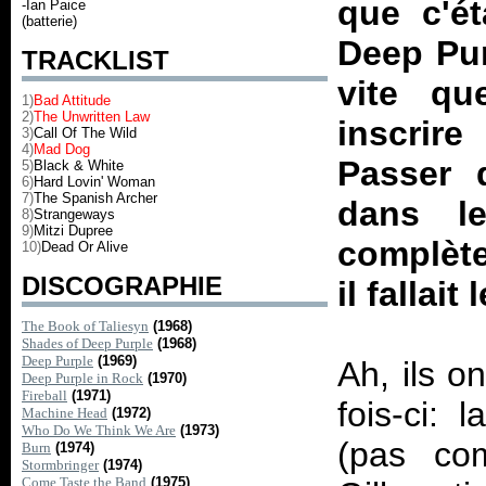
que c'é
-Ian Paice
(batterie)
Deep Pur
TRACKLIST
vite qu
1)
Bad Attitude
2)
The Unwritten Law
inscrire
3)
Call Of The Wild
4)
Mad Dog
Passer 
5)
Black & White
6)
Hard Lovin' Woman
7)
The Spanish Archer
dans l
8)
Strangeways
9)
Mitzi Dupree
complète
10)
Dead Or Alive
DISCOGRAPHIE
il fallait 
The Book of Taliesyn
(1968)
Shades of Deep Purple
(1968)
Deep Purple
(1969)
Ah, ils o
Deep Purple in Rock
(1970)
Fireball
(1971)
fois-ci: 
Machine Head
(1972)
Who Do We Think We Are
(1973)
(pas c
Burn
(1974)
Stormbringer
(1974)
Come Taste the Band
(1975)