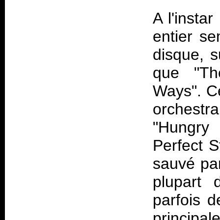
A l'insta
entier se
disque, s
que "Th
Ways". Ce
orchestr
"Hungry 
Perfect S
sauvé par
plupart 
parfois 
principa