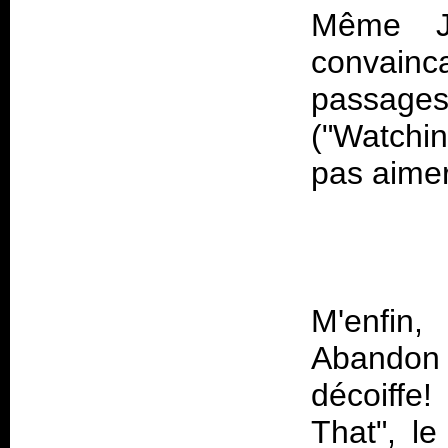
Même J
convainc
passages 
("Watchin
pas aime
M'enfin,
Abandon
décoiffe
That", l