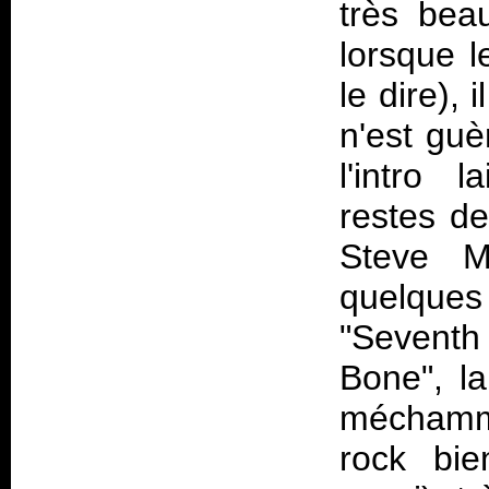
très bea
lorsque l
le dire),
n'est guè
l'intro 
restes d
Steve M
quelques 
"Seventh
Bone", l
méchamm
rock bi