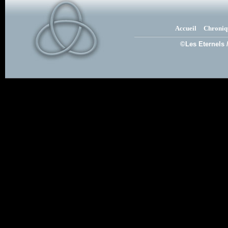
Accueil
Chroniq
©Les Eternels 