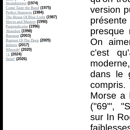
Stormbringer
(1974)
version p
Come Taste the Band
(1975)
Perfect Strangers
(1984)
The House Of Blue Light
(1987)
présente
Slaves and Masters
(1990)
Purpendicular
(1996)
presque 
Abandon
(1998)
Bananas
(2003)
On aimer
Rapture Of The Deep
(2005)
Infinite
(2017)
Whoosh!
(2020)
c'est qu
=1
(2024)
Splat!
(2026)
moderne,
dans le 
compris. 
Morse a b
("69'", 
sur
In Ro