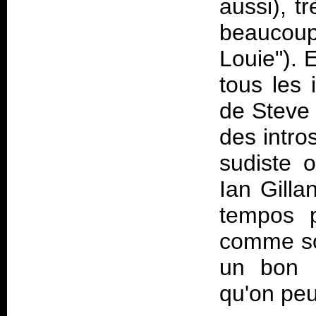
aussi), t
beaucoup
Louie"). 
tous les 
de Steve 
des intros
sudiste 
Ian Gilla
tempos p
comme so
un bon 
qu'on peu