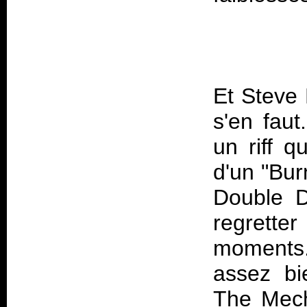
Et Steve 
s'en fau
un riff q
d'un "Bu
Double D
regretter
moments
assez bi
The Mecha