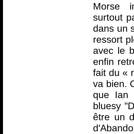
Morse i
surtout p
dans un s
ressort p
avec le 
enfin ret
fait du « 
va bien. 
que Ian G
bluesy "
être un 
d'
Abando