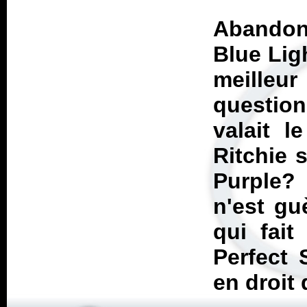
Abando
Blue Lig
meilleu
questio
valait 
Ritchie 
Purple?
n'est g
qui fait
Perfect 
en droit 