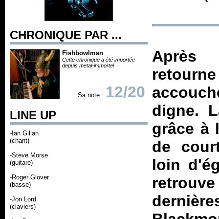
CHRONIQUE PAR ...
Aprè
Fishbowlman
Cette chronique a été importée
depuis metal-immortel
retourn
12/20
accouche
Sa note :
digne. L
LINE UP
grâce à 
-Ian Gillan
(chant)
de cour
-Steve Morse
loin d'é
(guitare)
-Roger Glover
retrouve
(basse)
dernièr
-Jon Lord
(claviers)