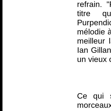
refrain.
titre q
Purpendic
mélodie à
meilleur 
Ian Gilla
Ce qui 
morceaux