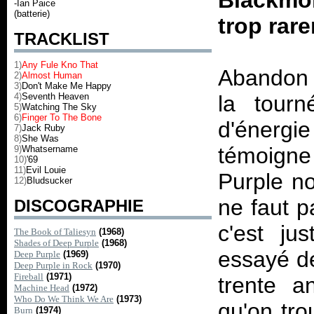
Blackmor
-Ian Paice
(batterie)
trop rare
TRACKLIST
1)
Any Fule Kno That
Abandon a
2)
Almost Human
3)
Don't Make Me Happy
4)
Seventh Heaven
la tourn
5)
Watching The Sky
6)
Finger To The Bone
d'énergie
7)
Jack Ruby
8)
She Was
témoigne
9)
Whatsername
10)
'69
11)
Evil Louie
Purple no
12)
Bludsucker
ne faut p
DISCOGRAPHIE
c'est ju
The Book of Taliesyn
(1968)
Shades of Deep Purple
(1968)
essayé d
Deep Purple
(1969)
Deep Purple in Rock
(1970)
Fireball
(1971)
trente a
Machine Head
(1972)
Who Do We Think We Are
(1973)
qu'on tro
Burn
(1974)