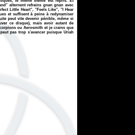
tiques, le même thème est repris. Et
nd" alternent refrains gnan gnan avec
ct Little Heart", "Feels Like", "I Hear
ues et suffisent à peine à redynamiser
suite peut vite devenir pénible, même si
auver ce disque), mais avoir autant de
Scorpions ou Aerosmith et je crains que
e peut pas trop s'avancer puisque Uriah