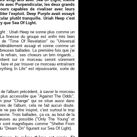
ple avec
Purpendicular
, les deux grands
ours capables de rivaliser avec leurs
diter l'exploit. Deep Purple avait essayé
cular
plutôt tranquille. Uriah Heep c'est
vy que
Sea Of Light
.
ght
: Uriah Heep ne sonne plus comme un
a finesse du groupe est enfin très bien
e de "Time Of Revelation" ou "Universal
sidérablement assagi et sonne comme un
reuses ballades. La première fois que j'ai
e refrain, ses choeurs un brin ringards...
mbent sur ce morceau seront sûrement
faire et par trouver ce morceau entraînant
thing In Life" est réjouissante, sorte de
de l'album précédent, à savoir le morceau
et plus accessible que "Against The Odds",
m pour "Change" qui se situe aussi dans
tres de l'album, cela ne fait aucun doute.
 ne pas être inspiré, c'est surtout le trop
asme. Trois ballades, ça va, au bout de la
leuses au possible ("Only The Young" et
tre sont magnifiques comme "Shelter From
 du "Dream On" figurant sur
Sea Of Light
).