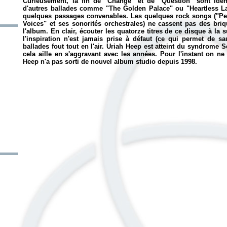
Curieusement, la fin de "Change" et de "Question" sont iden
d'autres ballades comme "The Golden Palace" ou "Heartless La
quelques passages convenables. Les quelques rock songs ("Perfe
Voices" et ses sonorités orchestrales) ne cassent pas des briq
l'album. En clair, écouter les quatorze titres de ce disque à la 
l'inspiration n'est jamais prise à défaut (ce qui permet de s
ballades fout tout en l'air. Uriah Heep est atteint du syndrome 
cela aille en s'aggravant avec les années. Pour l'instant on n
Heep n'a pas sorti de nouvel album studio depuis 1998.