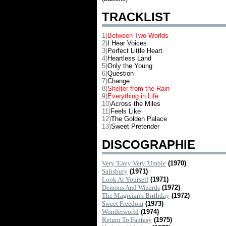
TRACKLIST
1)
Between Two Worlds
2)
I Hear Voices
3)
Perfect Little Heart
4)
Heartless Land
5)
Only the Young
6)
Question
7)
Change
8)
Shelter from the Rain
9)
Everything in Life
10)
Across the Miles
11)
Feels Like
12)
The Golden Palace
13)
Sweet Pretender
DISCOGRAPHIE
Very 'Eavy Very 'Umble
(1970)
Salisbury
(1971)
Look At Yourself
(1971)
Demons And Wizards
(1972)
The Magician's Birthday
(1972)
Sweet Freedom
(1973)
Wonderworld
(1974)
Return To Fantasy
(1975)