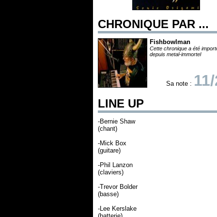
CHRONIQUE PAR ...
Fishbowlman
Cette chronique a été impor
depuis metal-immortel
11/
Sa note :
LINE UP
-Bernie Shaw
(chant)
-Mick Box
(guitare)
-Phil Lanzon
(claviers)
-Trevor Bolder
(basse)
-Lee Kerslake
(batterie)