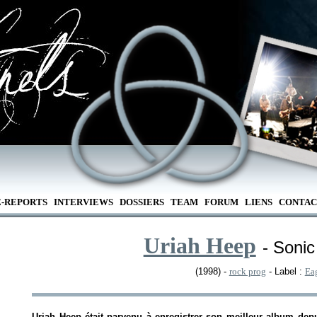
E-REPORTS
INTERVIEWS
DOSSIERS
TEAM
FORUM
LIENS
CONTAC
Uriah Heep
- Sonic
(1998) -
rock prog
- Label :
Ea
Uriah Heep était parvenu à enregistrer son meilleur album dep