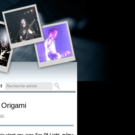
T
 Origami
gle
uis vingt ans avec
Sea Of Light
, même