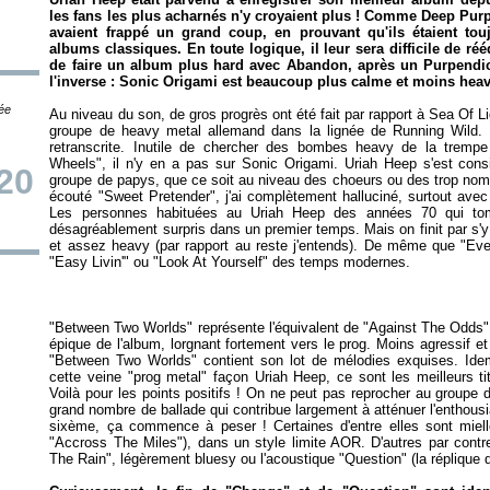
les fans les plus acharnés n'y croyaient plus ! Comme Deep Pur
avaient frappé un grand coup, en prouvant qu'ils étaient touj
albums classiques. En toute logique, il leur sera difficile de réé
de faire un album plus hard avec Abandon, après un
Purpendi
l'inverse :
Sonic Origami
est beaucoup plus calme et moins hea
tée
Au niveau du son, de gros progrès ont été fait par rapport à
Sea Of Li
groupe de heavy metal allemand dans la lignée de Running Wild. L
retranscrite. Inutile de chercher des bombes heavy de la tremp
Wheels", il n'y en a pas sur
Sonic Origami
. Uriah Heep s'est con
20
groupe de papys, que ce soit au niveau des choeurs ou des trop nomb
écouté "Sweet Pretender", j'ai complètement halluciné, surtout avec l
Les personnes habituées au Uriah Heep des années 70 qui to
désagréablement surpris dans un premier temps. Mais on finit par s'y 
et assez heavy (par rapport au reste j'entends). De même que "Every
"Between Two Worlds" représente l'équivalent de "Against The Odds" 
épique de l'album, lorgnant fortement vers le prog. Moins agressif 
"Between Two Worlds" contient son lot de mélodies exquises. Ide
cette veine "prog metal" façon Uriah Heep, ce sont les meilleurs ti
Voilà pour les points positifs ! On ne peut pas reprocher au groupe de
grand nombre de ballade qui contribue largement à atténuer l'enthousi
sixème, ça commence à peser ! Certaines d'entre elles sont miel
"Accross The Miles"), dans un style limite AOR. D'autres par con
The Rain", légèrement bluesy ou l'acoustique "Question" (la réplique