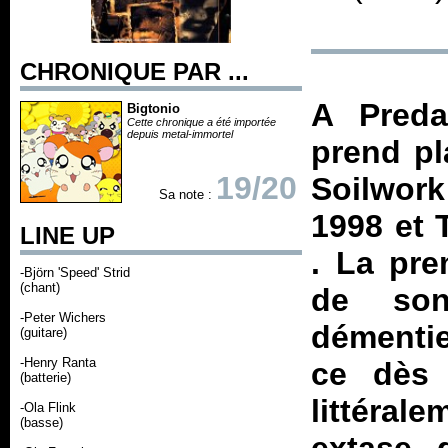
CHRONIQUE PAR ...
A Predat
Bigtonio
Cette chronique a été importée
depuis metal-immortel
prend pl
19/20
Soilwor
Sa note :
1998 et
LINE UP
. La pre
-Björn 'Speed' Strid
(chant)
de son
-Peter Wichers
démentie
(guitare)
-Henry Ranta
ce dès 
(batterie)
littéral
-Ola Flink
(basse)