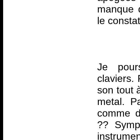
manque d
Je pour
claviers.
son tout 
metal. P
comme da
?? Symph
instrume