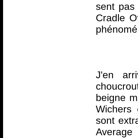
sent pas 
Cradle Of
J'en arr
choucrou
beigne m
Wichers 
sont extr
Average 