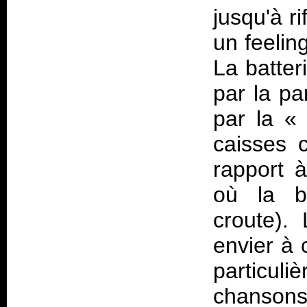
jusqu'à r
un feelin
La batter
par la pa
par la «
caisses 
rapport 
où la ba
croute).
envier à 
particuli
chansons