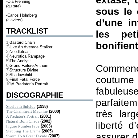
extase, 
-Ola Frenning
(guitare)
sous le 
-Carlos Holmberg
d’une in
(claviers)
TRACKLIST
les pe
1)
Bastard Chain
bonifient
2)
Like An Average Stalker
3)
Needlefeast
4)
Neurotica Rampage
5)
The Analyst
Commenço
6)
Grand Failure Anthem
7)
Structure Divine
8)
Shadowchild
coutume 
9)
Final Fatal Force
10)
A Predator´s Portrait
fabule
DISCOGRAPHIE
parfaite
Steelbath Suicide
(1998)
très lar
The Chainheart Machine
(2000)
A Predator's Portrait
(2001)
Natural Born Chaos
(2002)
liberté d
Figure Number Five
(2003)
Stabbing The Drama
(2005)
assurer d
Sworn To A Great Divide
(2007)