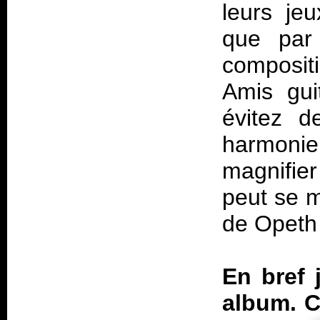
leurs je
que par 
composit
Amis gui
évitez d
harmoni
magnifie
peut se 
de Opeth 
En bref 
album. C