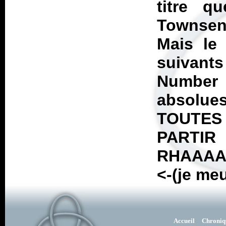
titre 
Townse
Mais le
suivants
Number 
absolue
TOUTES
PARTIR
RHAAA
<-(je meu
Accueil
Chroniq