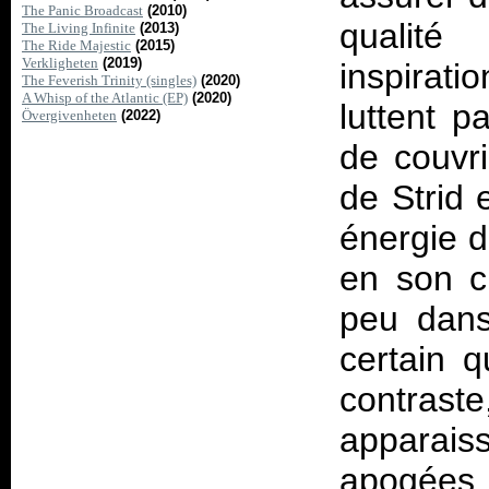
The Panic Broadcast
(2010)
qualité 
The Living Infinite
(2013)
The Ride Majestic
(2015)
Verkligheten
(2019)
inspirati
The Feverish Trinity (singles)
(2020)
A Whisp of the Atlantic (EP)
(2020)
luttent 
Övergivenheten
(2022)
de couvri
de Strid 
énergie d
en son cl
peu dans
certain 
contras
appara
apogées 