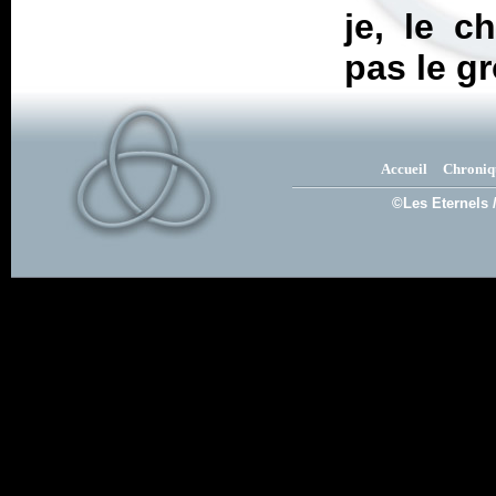
je, le c
pas le g
Accueil
Chroniq
©Les Eternels 