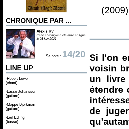
(2009)
CHRONIQUE PAR ...
Alexis KV
Cette chronique a été mise en ligne
le 01 juin 2021
14/20
Si l'on 
Sa note :
voisin br
LINE UP
un livre
-Robert Lowe
(chant)
étendre 
-Lasse Johansson
(guitare)
intéresse
-Mappe Björkman
de juger
(guitare)
-Leif Edling
qu'autan
(basse)