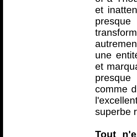
et inatte
presque 
transfor
autrement
une enti
et marqua
presque 
comme da
l'excell
superbe r
Tout n'e