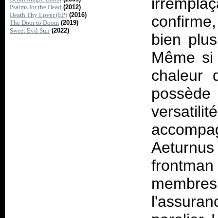
irrempla
Psalms for the Dead
(2012)
Death Thy Lover (EP)
(2016)
confirme,
The Door to Doom
(2019)
Sweet Evil Sun
(2022)
bien plu
Même si 
chaleur 
possède
versatil
accompag
Aeturnus
frontma
membres 
l'assuran