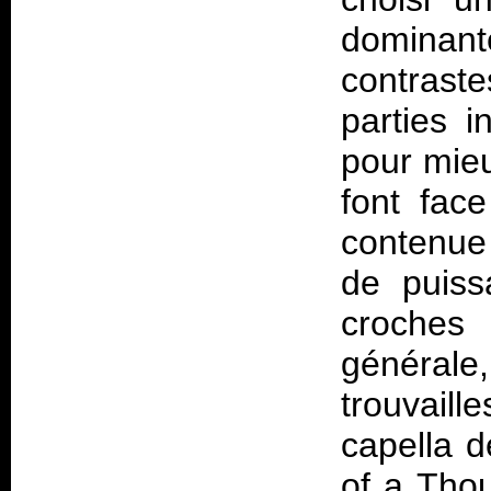
dominan
contraste
parties i
pour mieu
font face
contenue 
de puis
croches 
générale
trouvail
capella d
of a Thou