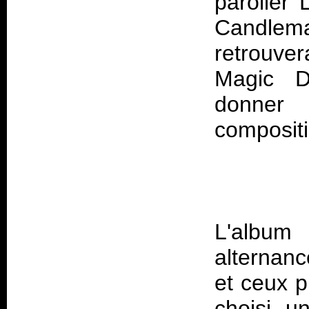
parolier 
Candlem
retrouver
Magic 
donner 
L'album 
alternanc
et ceux p
choisi u