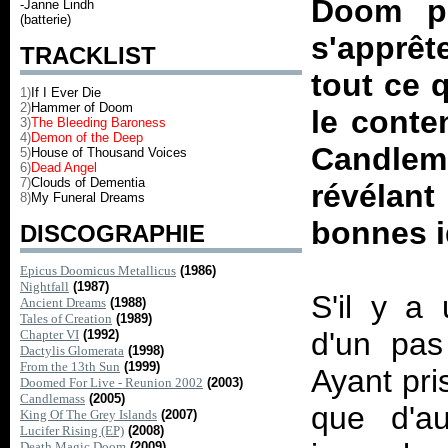
Doom
pe
-Janne Lindh
(batterie)
s'apprêt
TRACKLIST
tout ce 
1)
If I Ever Die
2)
Hammer of Doom
le conte
3)
The Bleeding Baroness
4)
Demon of the Deep
Candle
5)
House of Thousand Voices
6)
Dead Angel
7)
Clouds of Dementia
révélant 
8)
My Funeral Dreams
bonnes i
DISCOGRAPHIE
Epicus Doomicus Metallicus
(1986)
Nightfall
(1987)
S'il y a
Ancient Dreams
(1988)
Tales of Creation
(1989)
d'un pas
Chapter VI
(1992)
Dactylis Glomerata
(1998)
From the 13th Sun
(1999)
Ayant pri
Doomed For Live - Reunion 2002
(2003)
Candlemass
(2005)
que d'au
King Of The Grey Islands
(2007)
Lucifer Rising (EP)
(2008)
Death Magic Doom
(2009)