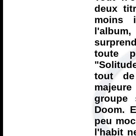
deux tit
moins i
l'album
surpren
toute 
"Solitud
tout de
majeure 
groupe 
Doom
. 
peu moch
l'habit n