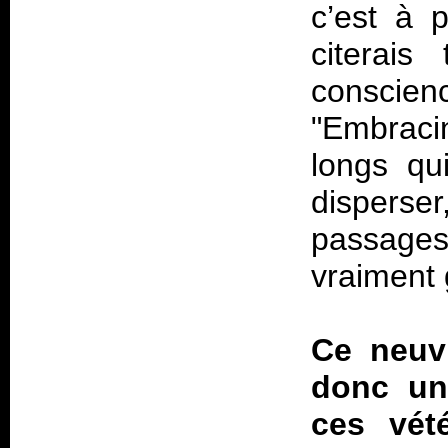
c’est à 
citerai
consci
"Embraci
longs qu
disperser
passages
vraiment 
Ce neuv
donc une
ces vét