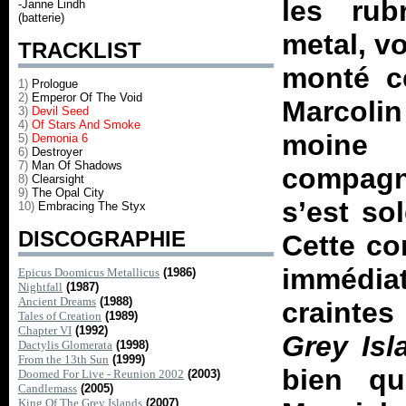
les rub
-Janne Lindh
(batterie)
metal, v
TRACKLIST
monté c
1)
Prologue
2)
Emperor Of The Void
Marcolin
3)
Devil Seed
4)
Of Stars And Smoke
moine 
5)
Demonia 6
6)
Destroyer
7)
Man Of Shadows
compagn
8)
Clearsight
9)
The Opal City
s’est so
10)
Embracing The Styx
DISCOGRAPHIE
Cette co
immédia
Epicus Doomicus Metallicus
(1986)
Nightfall
(1987)
Ancient Dreams
(1988)
craintes
Tales of Creation
(1989)
Chapter VI
(1992)
Grey Isl
Dactylis Glomerata
(1998)
From the 13th Sun
(1999)
bien qu
Doomed For Live - Reunion 2002
(2003)
Candlemass
(2005)
King Of The Grey Islands
(2007)