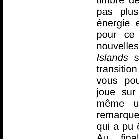
timbre d
pas plus
énergie 
pour ce
nouvell
Islands
sa
transitio
vous pou
joue sur
même un
remarque
qui a pu ê
Au final