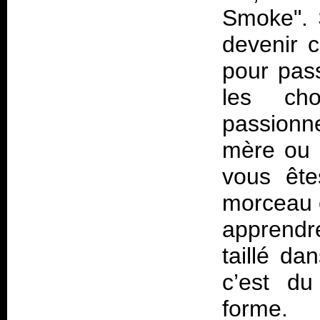
Smoke". 
devenir 
pour pas
les ch
passionne
mère ou u
vous ête
morceau es
apprendr
taillé da
c’est d
forme.