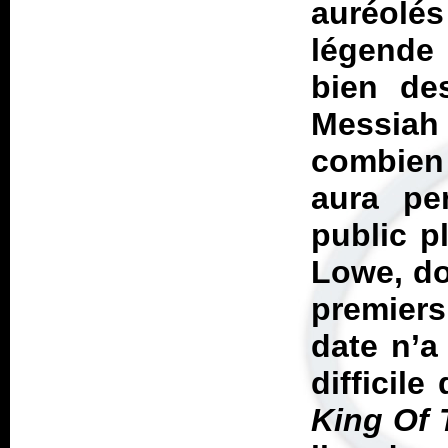
auréolés
légende
bien de
Messiah 
combien
aura pe
public p
Lowe, do
premiers
date n’a
difficil
King Of 