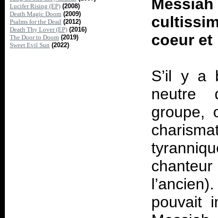
Messia
Lucifer Rising (EP)
(2008)
Death Magic Doom
(2009)
cultiss
Psalms for the Dead
(2012)
Death Thy Lover (EP)
(2016)
coeur et
The Door to Doom
(2019)
Sweet Evil Sun
(2022)
S’il y a
neutre d
groupe, 
charismat
tyranniqu
chanteu
l’ancien
pouvait 