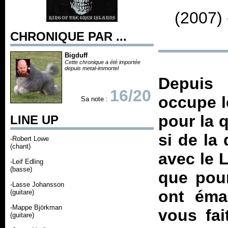
(2007)
CHRONIQUE PAR ...
Bigduff
Cette chronique a été importée
depuis metal-immortel
Depuis 
16/20
occupe l
Sa note :
pour la 
LINE UP
si de la 
-Robert Lowe
(chant)
avec le
L
-Leif Edling
(basse)
que pour
-Lasse Johansson
ont éma
(guitare)
-Mappe Björkman
vous fai
(guitare)