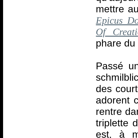
mettre a
Epicus Do
Of Creati
phare du 
Passé un
schmilbl
des court
adorent c
rentre da
triplette
est, à 