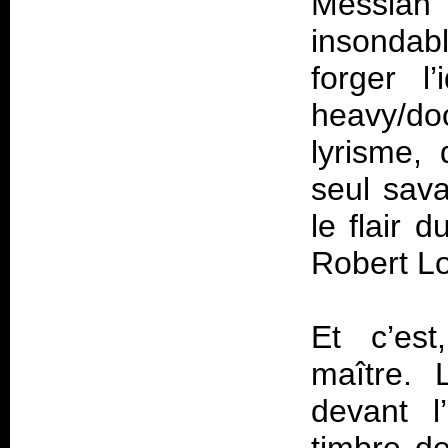
Messiah 
insondabl
forger l
heavy/doo
lyrisme, 
seul sava
le flair 
Robert Lo
Et c’est
maître. 
devant l