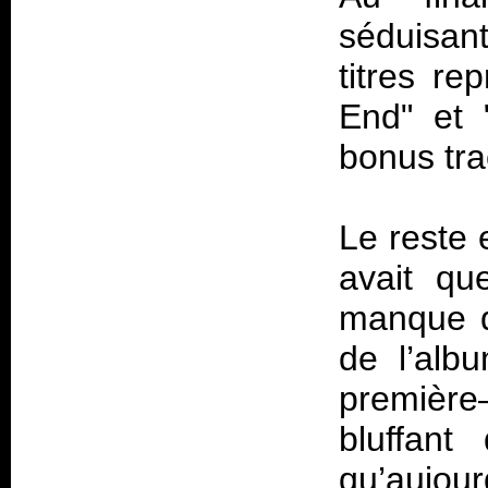
séduisa
titres r
End" et "
bonus tra
Le reste
avait q
manque d
de l’alb
premièr
bluffant
qu’aujour