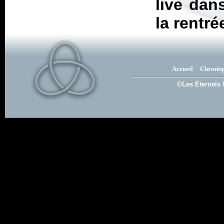
live dan
la rentré
Accueil
Chroniq
©Les Eternels 