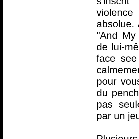
s'inscr
violenc
absolue. 
"And My 
de lui-mê
face see 
calmemen
pour vous
du pencha
pas seul
par un je
Plusieur