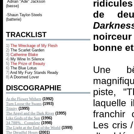
ridicul
Adrian "Ade" Jackson
(basse)
de deu
-Shaun Taylor-Steels
(batterie)
Darkness
TRACKLIST
noirceur
bonne et
1)
The Wreckage of My Flesh
2)
The Scarlet Garden
3)
Catherine Blake
4)
My Wine In Silence
5)
The Prize of Beauty
Une bê
6)
The Blue Lotus
7)
And My Fury Stands Ready
8)
A Doomed Lover
magnifiq
DISCOGRAPHIE
piste, "
As the Flower Withers
(1992)
laquelle 
Turn Loose the Swans
(1993)
Trinity
(1995)
franchir
The Angel and the Dark River
(1995)
Like Gods of the Sun
(1996)
Les cris 
34.788%... Complete
(1998)
The Light at the End of the World
(1999)
The Dreadful Hours
(2001)