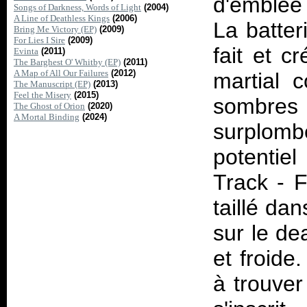
d'emblée
Songs of Darkness, Words of Light
(2004)
A Line of Deathless Kings
(2006)
La batter
Bring Me Victory (EP)
(2009)
For Lies I Sire
(2009)
fait et c
Evinta
(2011)
The Barghest O' Whitby (EP)
(2011)
A Map of All Our Failures
(2012)
martial c
The Manuscript (EP)
(2013)
Feel the Misery
(2015)
sombre
The Ghost of Orion
(2020)
A Mortal Binding
(2024)
surplomb
potentie
Track - F
taillé da
sur le de
et froide
à trouver