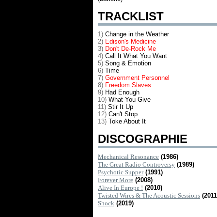
TRACKLIST
1)
Change in the Weather
2)
Edison's Medicine
3)
Don't De-Rock Me
4)
Call It What You Want
5)
Song & Emotion
6)
Time
7)
Government Personnel
8)
Freedom Slaves
9)
Had Enough
10)
What You Give
11)
Stir It Up
12)
Can't Stop
13)
Toke About It
DISCOGRAPHIE
Mechanical Resonance
(1986)
The Great Radio Controversy
(1989)
Psychotic Supper
(1991)
Forever More
(2008)
Alive In Europe !
(2010)
Twisted Wires & The Acoustic Sessions
(2011
Shock
(2019)