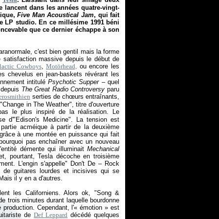
 lancent dans les années quatre-vingt-
tique,
Five Man Acoustical Jam
, qui fait
ème LP studio. En ce millésime 1991 béni
concevable que ce dernier échappe à son
ranormale, c'est bien gentil mais la forme
 satisfaction massive depuis le début de
lactic Cowboys
,
Motörhead,
ou encore les
des chevelus en jean-baskets révérant les
ennement intitulé
Psychotic Supper
– quel
e depuis
The Great Radio Controversy
paru
erosmithien
serties de chœurs entraînants,
 "Change in The Weather", titre d'ouverture
as le plus inspiré de la réalisation. Le
use d'"Edison's Medicine". La tension est
e partie acméique à partir de la deuxième
e grâce à une montée en puissance qui fait
t pourquoi pas enchaîner avec un nouveau
'entité démente qui illuminait
Mechanical
et, pourtant, Tesla décoche en troisième
ment. L'engin s'appelle" Don't De – Rock
de guitares lourdes et incisives qui se
ais il y en a d'autres.
ent les Californiens. Alors ok, "Song &
de trois minutes durant laquelle bourdonne
e production. Cependant, l'«
émotion
» est
uitariste de
Def Leppard
décédé quelques