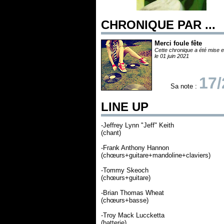
CHRONIQUE PAR ...
Merci foule fête
Cette chronique a été mise e
le 01 juin 2021
17/
Sa note :
LINE UP
-Jeffrey Lynn "Jeff" Keith
(chant)
-Frank Anthony Hannon
(chœurs+guitare+mandoline+claviers)
-Tommy Skeoch
(chœurs+guitare)
-Brian Thomas Wheat
(chœurs+basse)
-Troy Mack Luccketta
(batterie)