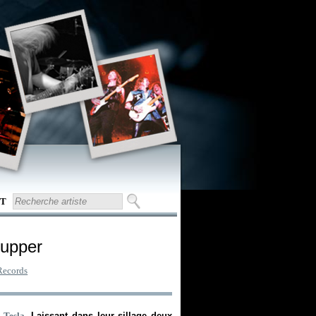
T
Supper
Records
e
Tesla
. Laissant dans leur sillage deux