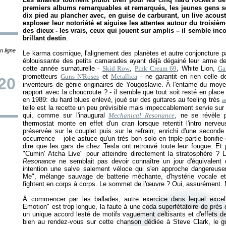
premiers albums remarquables et remarqués, les jeunes gens se
dix pied au plancher avec, en guise de carburant, un live acous
exploser leur notoriété et aiguise les attentes autour du troisi
des dieux - les vrais, ceux qui jouent sur amplis – il semble in
brillant destin
.
n ligne
Le karma cosmique, l'alignement des planètes et autre conjoncture pa
éblouissante des petits camarades ayant déjà dégainé leur arme de
cette année surnaturelle -
Skid Row
,
Pink Cream 69
, White Lion,
Ga
prometteurs
Guns N'Roses
et
Metallica
- ne garantit en rien celle 
20
inventeurs de génie originaires de Yougoslavie. À l'entame du moy
rapport avec la choucroute ? - il semble que tout soit resté en plac
en 1989: du hard blues enlevé, joué sur des guitares au feeling très
a
telle est la recette un peu prévisible mais impeccablement servie sur
qui, comme sur l'inaugural
Mechanical Resonance
, ne se révèle p
thermostat monte en effet d'un cran lorsque retentit l'intro nerve
préservée sur le couplet puis sur le refrain, enrichi d'une second
occurrence – jolie astuce qu'un très bon solo en triple partie bonifi
dire que les gars de chez Tesla ont retrouvé toute leur fougue. E
"Cumin' Atcha Live" pour atteindre directement la stratosphère ? L
Resonance
ne semblait pas devoir connaître un jour d'équivalent 
intention une salve salement véloce qui s'en approche dangereuse
Me", mélange sauvage de batterie méchante, d'hystérie vocale et 
fightent en corps à corps. Le sommet de l'œuvre ? Oui, assurément. M
À commencer par les ballades, autre exercice dans lequel excell
Emotion" est trop longue, la faute à une coda superfétatoire de près 
un unique accord lesté de motifs vaguement celtisants et d'effets d
bien au rendez-vous sur cette chanson dédiée à Steve Clark, le g