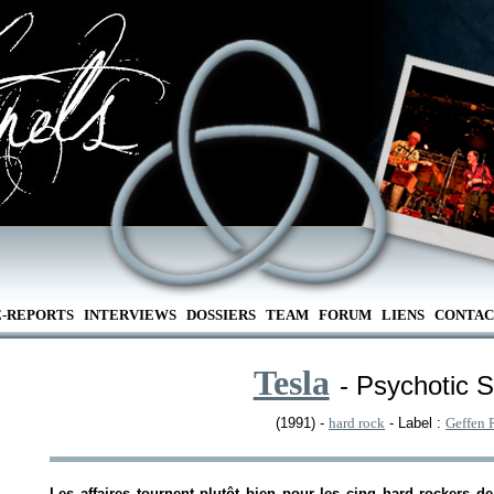
E-REPORTS
INTERVIEWS
DOSSIERS
TEAM
FORUM
LIENS
CONTAC
Tesla
- Psychotic 
(1991) -
hard rock
- Label :
Geffen 
Les affaires tournent plutôt bien pour les cinq hard rockers d