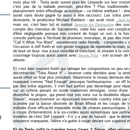
mois plus tôt - Tesla avait ouvert pour les Léopards sur leur mons
c'est pas de la ballade premium, peut-être ? Plus traditionnelle
plaisamment entre effeuillage acoustique – ce thème entêtant ! - éne
aurait sans doute gagné lui aussi à être raccourci. Les solos pre
étonnante, le producteur Michael Barbiero - qui avait mixé
...And Ju
mais oui, c'est bien lui) et surtout
Appetite for Destruction
des sus-
compte des chevelus de Sacramento, cette fois sans son complice
d'être négligeable puisque non content de forger un son à la fois
console participe à l'écriture de plusieurs morceaux, et pas des moin
"Call It What You Want", ouvertement radio friendly - comprendre «
l'occasion à Jeff Keith et son gosier magique de reprendre la main, si
de bout en bout, tour à tour sensible et tranchant, le shouter à la voix
cousinage toujours aussi patent avec
Steven Tyler
- son scream de f
atteste.
Et c'est bien souvent Keith qui rattrape les compositions un peu en-d
décontractée "Toke About It" – inverser cette dernière avec la ten
aurait offert un final plus stimulant. Néanmoins le niveau demeure éle
marquant comme "Had Enough" provoque l'enthousiasme - un riff hea
par des solos aiguisés, il n'en faut parfois pas davantage pour rép
sur un rythme pesant en mode maelstrom témoigne, sinon d'une v
diversifier le propos, qui prend tout son sens sur la doublette dép
Slaves", respectivement un réjouissant intermède country initié par 
scandée par la basse obstinée de Brian Wheat et les coups de tr
mélodie d'une efficacité imparable irisée de chœurs paroxystiques.
à coups d'interventions à la six-cordes aussi épileptiques que pertin
modèles de chez Def Leppard - il n' y a pas de hasard - que le dern
)
séquence marquante, l'élève n'a guère à rougir devant son supposé m
Et de Tesla jaillit la lumière (vous l'avez ? Sinon, allez visio