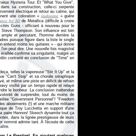
trueux Hysteria Tour. Et "What You Give",
 dans sa construction, celle-ci serpente
rvement électrique et retour au calme, qui
nnent une coloration «
slashienne
» guère
stice for All
de Metallica (difficile à croire
cités Guns - officiant à nouveau pour le
 Steve Thompson. Son influence est loin
 ample et percutant, l'homme derrière la
dres puisque figure dans la liste le single
on entend moins les guitares
» - qui donne
 l'on peut dire. Une nouvelle fois magistral
 éraillée confirme sa singularité, malgré un
élin contrarié en conclusion de "Time" en
eça, telles la vaporeuse "Stir It Up" et la
due "Can't Stop" et sa chorale séraphique
vé, et même une piste en déficit de refrain
vy vivifié par un tempo rapide et relayé
andre le bonheur. La conclusion inattendue
olonté de surprendre, tout du moins de
areillée "Government Personnel"/ "Freedom
des aboiements (!) et une marche militaire
ique de Troy Luccketta en support d'une
 La paire Hannon/ Skeoch dynamite tout ça
entes, dans la lignée prestigieuse de leurs
ier nommé admire tant. À l'écoute de cette
aître.
nner
Le Prestige
). En ajoutant quelques