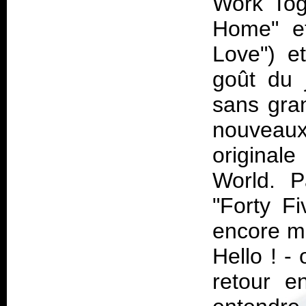
Work Tog
Home" et
Love") e
goût du 
sans gran
nouveaux
original
World
. P
"Forty F
encore me
Hello !
- o
retour e