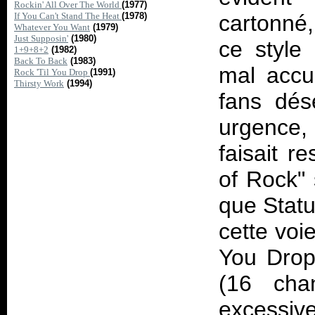
Rockin' All Over The World
(1977)
If You Can't Stand The Heat
(1978)
cartonné
Whatever You Want
(1979)
Just Supposin'
(1980)
ce style
1+9+8+2
(1982)
Back To Back
(1983)
mal accue
Rock 'Til You Drop
(1991)
Thirsty Work
(1994)
fans dés
urgence,
faisait r
of Rock"
que Statu
cette voie
You Dro
(16 cha
excessiv