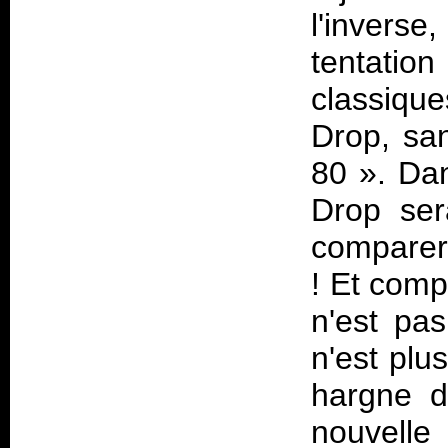
l'invers
tentatio
classiq
Drop
, sa
80 ». Da
Drop
ser
comparer
! Et comp
n'est pa
n'est plus
hargne d
nouvelle