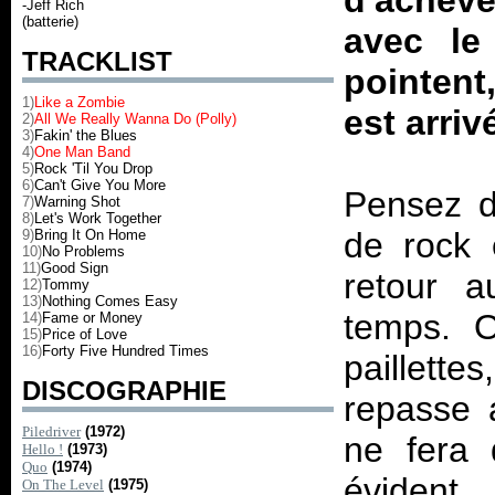
d'acheve
-Jeff Rich
(batterie)
avec le
TRACKLIST
pointent
1)
Like a Zombie
est arriv
2)
All We Really Wanna Do (Polly)
3)
Fakin' the Blues
4)
One Man Band
5)
Rock 'Til You Drop
6)
Can't Give You More
Pensez d
7)
Warning Shot
8)
Let's Work Together
de rock 
9)
Bring It On Home
10)
No Problems
11)
Good Sign
retour a
12)
Tommy
13)
Nothing Comes Easy
temps. O
14)
Fame or Money
15)
Price of Love
16)
Forty Five Hundred Times
paillett
DISCOGRAPHIE
repasse 
Piledriver
(1972)
ne fera 
Hello !
(1973)
Quo
(1974)
éviden
On The Level
(1975)