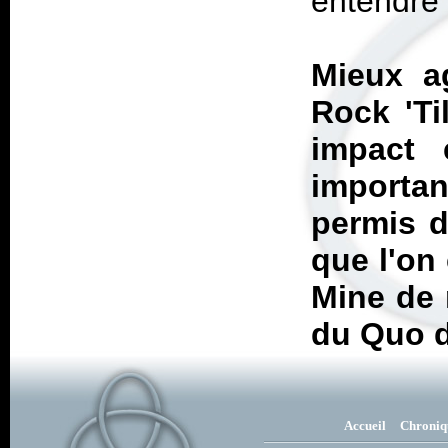
entendre 
Mieux a
Rock 'T
impact 
importan
permis d
que l'on 
Mine de r
du Quo 
Accueil
Chroniq