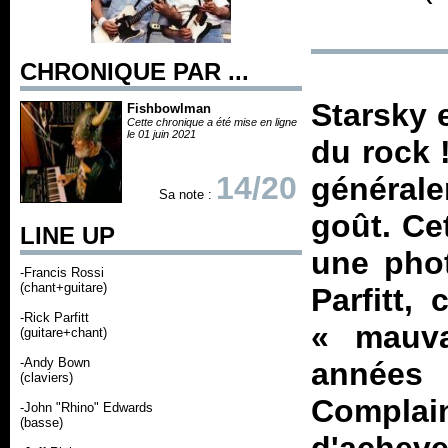
CHRONIQUE PAR ...
Starsky e
Fishbowlman
Cette chronique a été mise en ligne
le 01 juin 2021
du rock 
14/20
généra
Sa note :
goût. Cet
LINE UP
une phot
-Francis Rossi
(chant+guitare)
Parfitt,
-Rick Parfitt
« mauva
(guitare+chant)
-Andy Bown
années 
(claviers)
Complai
-John "Rhino" Edwards
(basse)