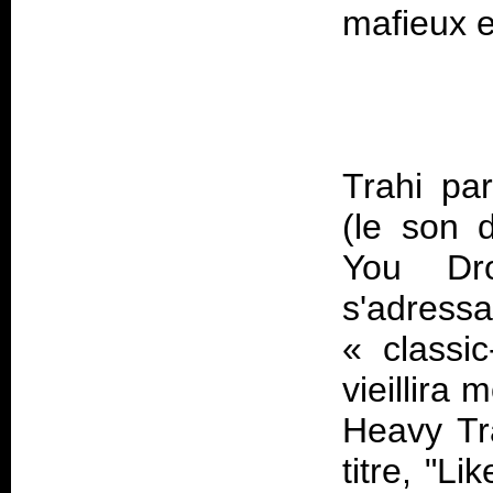
Trahi pa
(le son 
You D
s'adress
« classi
vieillira 
Heavy Tra
titre, "L