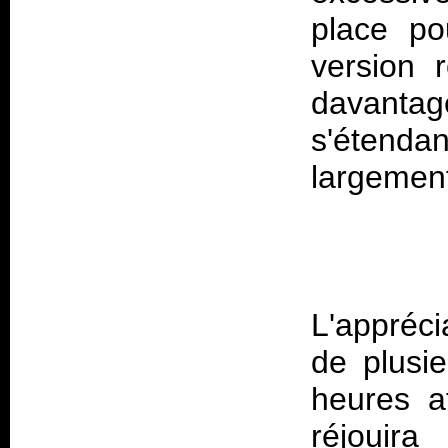
place po
version 
davantag
s'étenda
L'appréc
de plusie
heures a
réjouir