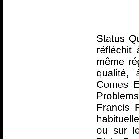
Status Q
réfléchit
même rég
qualité,
Comes Ea
Problems"
Francis 
habituell
ou sur l