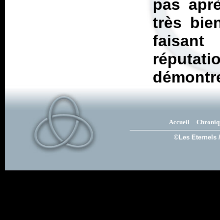
pas apr
très bie
faisan
réputat
démontre
Accueil
Chroniq
©Les Eternels 