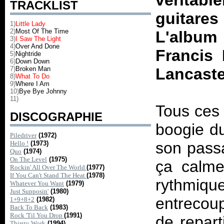
véritab
TRACKLIST
guitare
1)
Little Lady
2)
Most Of The Time
L'album
3)
I Saw The Light
4)
Over And Done
Francis
5)
Nightride
6)
Down Down
7)
Broken Man
Lancaster
8)
What To Do
9)
Where I Am
10)
Bye Bye Johnny
11)
Tous ces 
DISCOGRAPHIE
boogie du
Piledriver
(1972)
son passa
Hello !
(1973)
Quo
(1974)
On The Level
(1975)
ça calme
Rockin' All Over The World
(1977)
If You Can't Stand The Heat
(1978)
rythmiq
Whatever You Want
(1979)
Just Supposin'
(1980)
entrecou
1+9+8+2
(1982)
Back To Back
(1983)
Rock 'Til You Drop
(1991)
de repart
Thirsty Work
(1994)