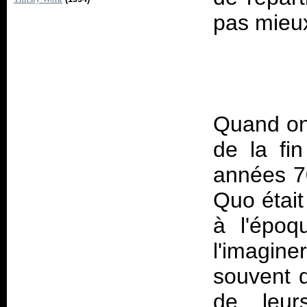
Quand on
de la fi
années 70
Quo était
à l'épo
l'imagine
souvent d
de leur