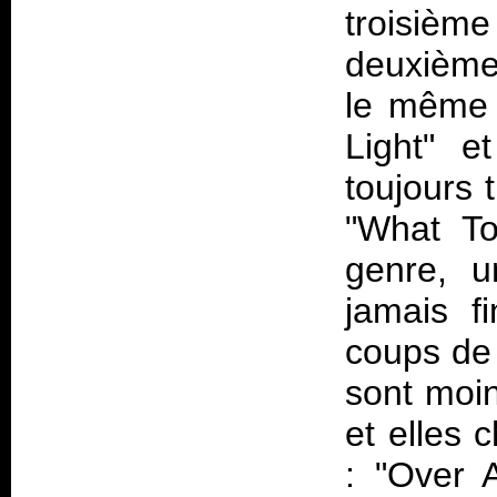
troisiè
deuxième 
le même s
Light" e
toujours t
"What To
genre, u
jamais f
coups de 
sont moin
et elles 
: "Over 