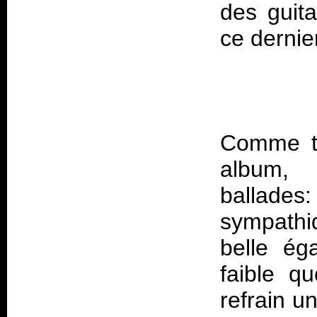
des guit
Comme to
album,
ballades:
sympathiq
belle ég
faible qu
refrain u