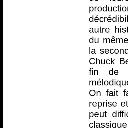
product
décrédib
autre hi
du même a
la second
Chuck Be
fin de
mélodiqu
On fait f
reprise 
peut diff
classique