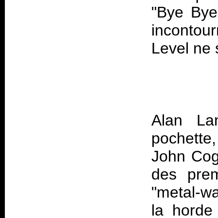
"Bye Bye
incontou
Level
Alan La
pochette,
John Cogh
des prem
"metal-wa
la horde