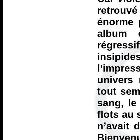
retrouv
énorme p
album c
régressi
insipide
l’impr
univers 
tout sem
sang, le
flots au 
n’avait 
Bienven