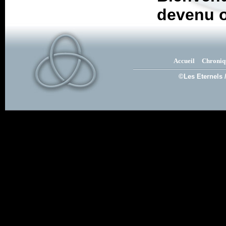
devenu o
Accueil
Chroniq
©Les Eternels 