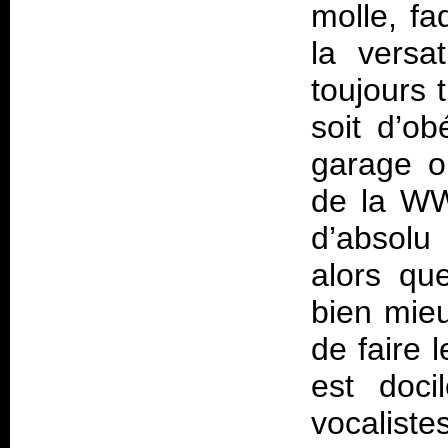
molle, f
la versa
toujours 
soit d’ob
garage o
de la WW
d’absolu
alors qu
bien mieu
de faire 
est doci
vocalis