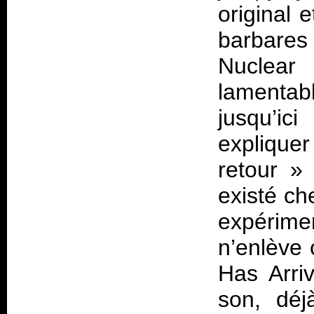
original 
barbares 
Nuclear
lamentab
jusqu’ic
explique
retour »
existé ch
expérime
n’enlève 
Has Arri
son, déj