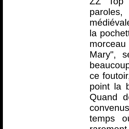
ZZ Top 
paroles,
médiévale
la poche
morceau 
Mary", 
beaucoup
ce foutoi
point la 
Quand dé
convenus 
temps o