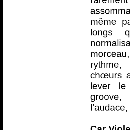
rareme
assommant
même pas
longs 
normal
morceau,
rythme, 
chœurs a
lever le
groove, 
l’audace, 
Car
Viol