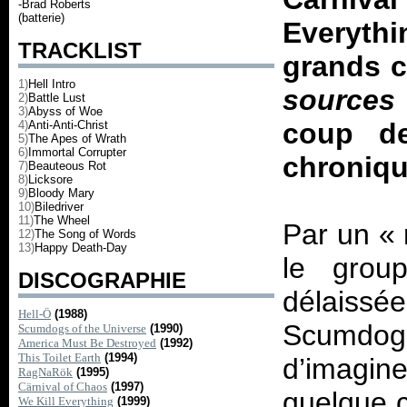
-Brad Roberts
(batterie)
Everythi
TRACKLIST
grands 
1)
Hell Intro
sources
2)
Battle Lust
3)
Abyss of Woe
coup de
4)
Anti-Anti-Christ
5)
The Apes of Wrath
6)
Immortal Corrupter
chroniqu
7)
Beauteous Rot
8)
Licksore
9)
Bloody Mary
10)
Biledriver
11)
The Wheel
Par un « 
12)
The Song of Words
13)
Happy Death-Day
le grou
DISCOGRAPHIE
délaissée
Hell-Ö
(1988)
Scumdogs
Scumdogs of the Universe
(1990)
America Must Be Destroyed
(1992)
This Toilet Earth
(1994)
d’imagine
RagNaRök
(1995)
Cärnival of Chaos
(1997)
quelque c
We Kill Everything
(1999)