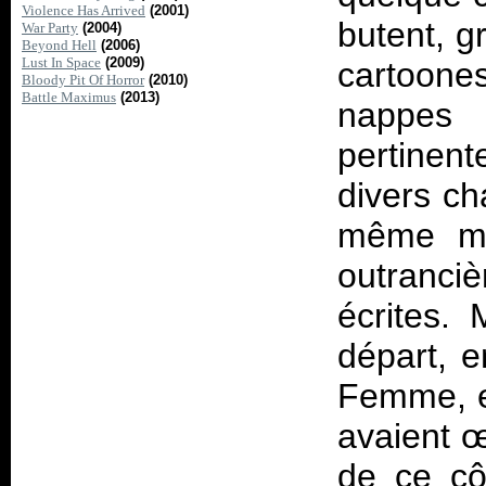
Violence Has Arrived
(2001)
butent, g
War Party
(2004)
Beyond Hell
(2006)
Lust In Space
(2009)
cartoones
Bloody Pit Of Horror
(2010)
Battle Maximus
(2013)
nappes
pertinent
divers ch
même mor
outranci
écrites. 
départ, e
Femme, et
avaient œ
de ce cô