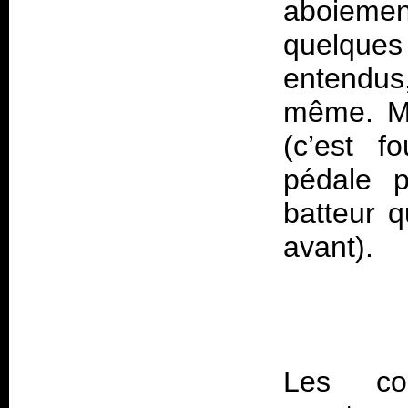
aboieme
quelque
entendus,
même. Mê
(c’est 
pédale p
batteur q
Les co