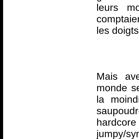
leurs m
comptaien
Mais a
monde se
la moind
saupoudr
hardcor
jumpy/s