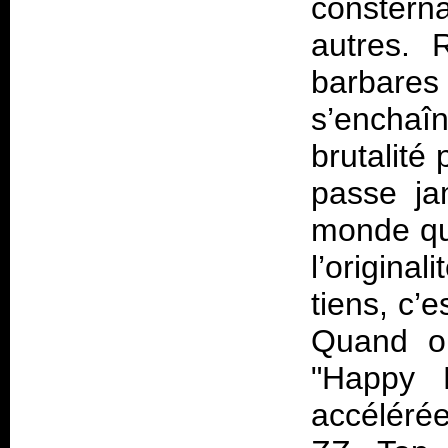
constern
autres. 
barbare
s’enchaîn
brutalité 
passe ja
monde qu
l’original
tiens, c’
Quand on
"Happy D
accélérée