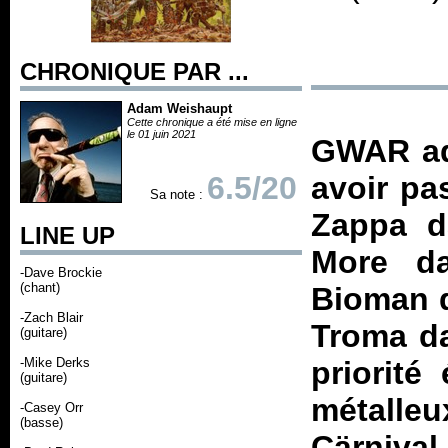
CHRONIQUE PAR ...
Adam Weishaupt
Cette chronique a été mise en ligne
le 01 juin 2021
GWAR a
6.5/20
avoir pa
Sa note :
Zappa d
LINE UP
More da
-Dave Brockie
(chant)
Bioman d
-Zach Blair
Troma da
(guitare)
-Mike Derks
priorité
(guitare)
métall
-Casey Orr
(basse)
Cärnival