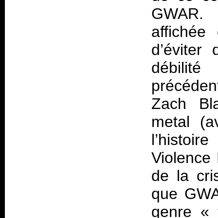
GWAR. R
affichée
d’éviter
débilit
précédent
Zach Bla
metal (a
l’histoi
Violence 
de la cri
que GWAR
genre « 