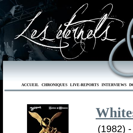
ACCUEIL
CHRONIQUES
LIVE-REPORTS
INTERVIEWS
D
White
(1982) 