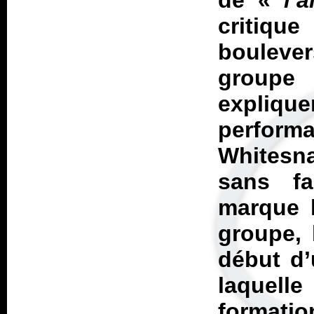
de «
l’a
critiq
boulev
groupe
expliqu
perfor
Whitesna
sans fa
marque l
groupe, 
début d’
laquell
formatio