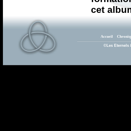
cet albu
Accueil
Chroniq
©Les Eternels 