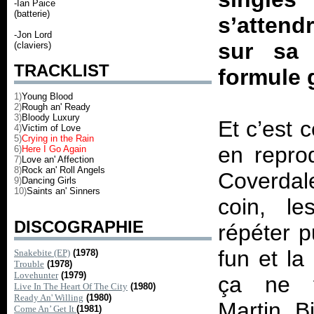
-Ian Paice
(batterie)
s’attend
-Jon Lord
sur sa
(claviers)
TRACKLIST
formule 
1)
Young Blood
2)
Rough an' Ready
3)
Bloody Luxury
Et c’est 
4)
Victim of Love
5)
Crying in the Rain
en reprod
6)
Here I Go Again
7)
Love an' Affection
8)
Rock an' Roll Angels
Coverda
9)
Dancing Girls
10)
Saints an' Sinners
coin, le
DISCOGRAPHIE
répéter p
fun et la
Snakebite (EP)
(1978)
Trouble
(1978)
Lovehunter
(1979)
ça ne fo
Live In The Heart Of The City
(1980)
Ready An' Willing
(1980)
Martin B
Come An’ Get It
(1981)