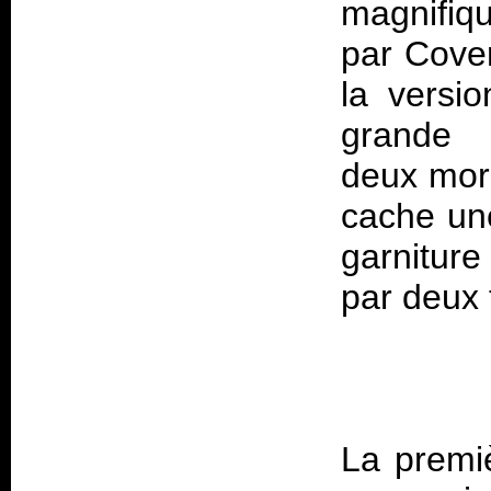
magnifiqu
par Cover
la versi
grande 
deux morc
cache une
garnitur
La premiè