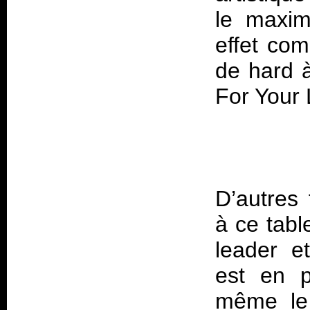
le maxim
effet co
de hard à
D’autres 
à ce tabl
leader e
est en p
même le 