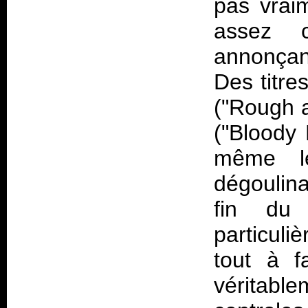
pas vrai
assez c
annonçant
Des titre
("Rough a
("Bloody 
même le
dégoulina
fin du
particul
tout à f
véritab