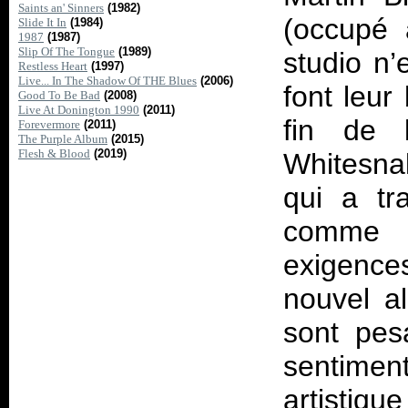
Saints an' Sinners
(1982)
(occupé 
Slide It In
(1984)
1987
(1987)
Slip Of The Tongue
(1989)
studio n’
Restless Heart
(1997)
Live... In The Shadow Of THE Blues
(2006)
font leur
Good To Be Bad
(2008)
Live At Donington 1990
(2011)
fin de 
Forevermore
(2011)
The Purple Album
(2015)
Flesh & Blood
(2019)
Whitesna
qui a tr
comme u
exigenc
nouvel a
sont pes
sentime
artistiqu