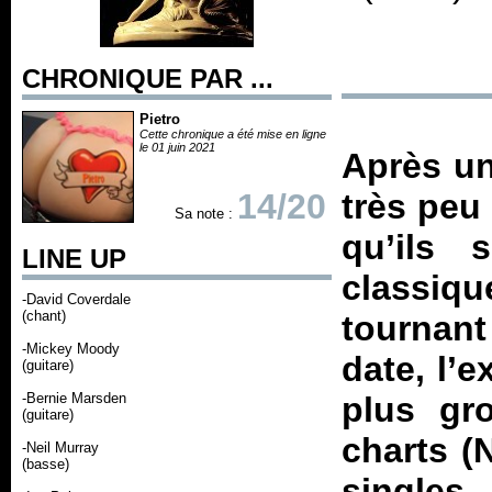
CHRONIQUE PAR ...
Pietro
Cette chronique a été mise en ligne
le 01 juin 2021
Après un
14/20
très peu
Sa note :
qu’ils 
LINE UP
classiq
-David Coverdale
(chant)
tournan
-Mickey Moody
date, l’e
(guitare)
-Bernie Marsden
plus gr
(guitare)
charts (
-Neil Murray
(basse)
singles