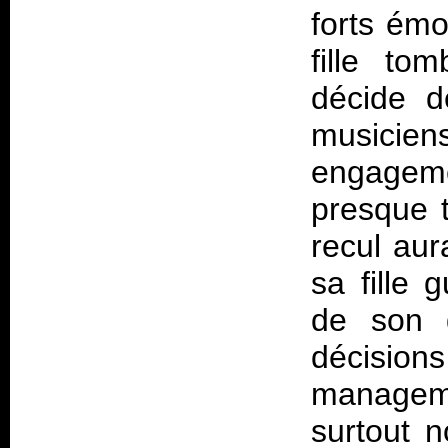
forts émo
fille to
décide d
musiciens
engageme
presque 
recul aur
sa fille 
de son 
décisio
managem
surtout 