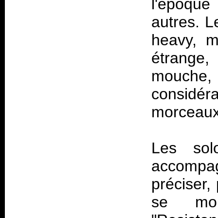
l'époque
autres. Le
heavy, ma
étrange,
mouche
consid
morceaux 
Les solo
accompagn
préciser,
se mon