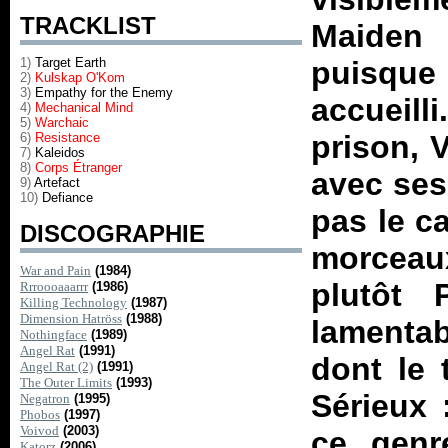
TRACKLIST
Maiden 
1)
Target Earth
puisqu
2)
Kulskap O'Kom
3)
Empathy for the Enemy
accueill
4)
Mechanical Mind
5)
W
archaic
prison, 
6)
Resistance
7)
Kaleidos
8)
Corps Étranger
avec ses
9)
Artefact
10)
Defiance
pas le c
DISCOGRAPHIE
morceau
War and Pain
(1984)
plutôt 
Rrroooaaarrr
(1986)
Killing Technology
(1987)
Dimension Hatröss
(1988)
lamenta
Nothingface
(1989)
Angel Rat
(1991)
dont le 
Angel Rat (2)
(1991)
The Outer Limits
(1993)
Sérieux 
Negatron
(1995)
Phobos
(1997)
Voivod
(2003)
ce genre
Katorz
(2006)