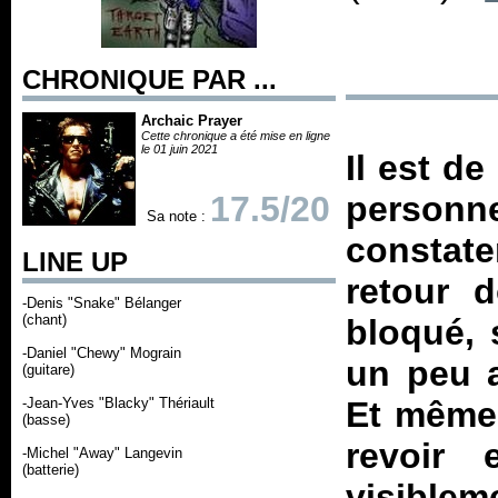
CHRONIQUE PAR ...
Archaic Prayer
Cette chronique a été mise en ligne
le 01 juin 2021
Il est d
17.5/20
personne
Sa note :
constate
LINE UP
retour d
-Denis "Snake" Bélanger
(chant)
bloqué, s
-Daniel "Chewy" Mograin
un peu a
(guitare)
-Jean-Yves "Blacky" Thériault
Et même 
(basse)
revoir
-Michel "Away" Langevin
(batterie)
visiblem