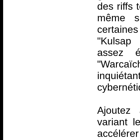
des riffs
même si
certaine
"Kulsap 
assez é
"Warca
inquiéta
cybernéti
Ajoutez 
variant 
accélére