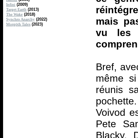
Infini
(2009)
réintégr
Target Earth
(2013)
The Wake
(2018)
mais pas
Synchro Anarchy
(2022)
Morgöth Tales
(2023)
vu les 
compren
Bref, ave
même si 
réunis s
pochette. 
Voivod e
Pete San
Blacky. 