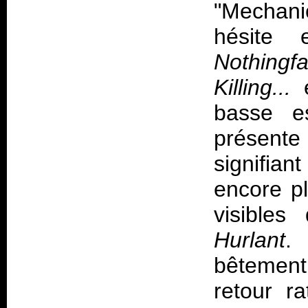
"Mechani
hésite 
Nothingf
Killing...
basse es
présente
signifian
encore pl
visible
Hurlant
.
bêtement 
retour r