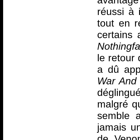
avantage 
réussi à 
tout en 
certains
Nothingf
le retour
a dû app
War And 
déglingu
malgré qu
semble a
jamais u
de Venom