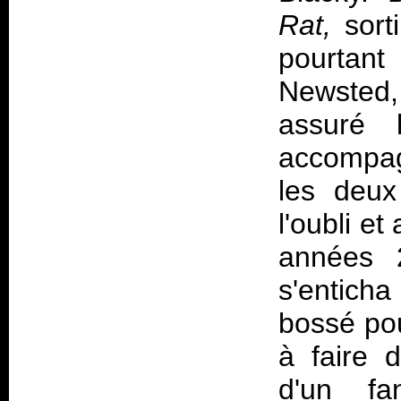
Rat,
sort
pourtant
Newsted,
assuré 
accompag
les deux
l'oubli e
années 
s'enticha
bossé pou
à faire d
d'un fa