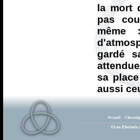
la mort 
pas cou
même :
d'atmos
gardé s
attendue
sa place
aussi ceu
Accueil
Chroniq
©Les Eternels 