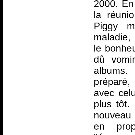
2000. En 
la réuni
Piggy m
maladie, 
le bonhe
dû vomir
albums.
préparé, 
avec celu
plus tôt.
nouveau 
en prop