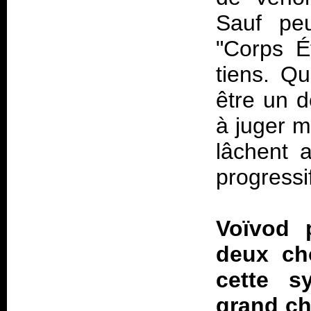
Sauf peu
"Corps É
tiens. Q
être un d
à juger m
lâchent 
progressi
Voïvod 
deux cho
cette s
grand cho