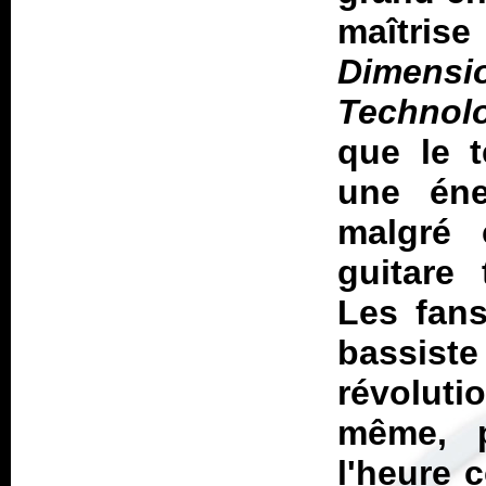
maîtri
Dimens
Technol
que le t
une éne
malgré 
guitare 
Les fans
bassist
révoluti
même, p
l'heure 