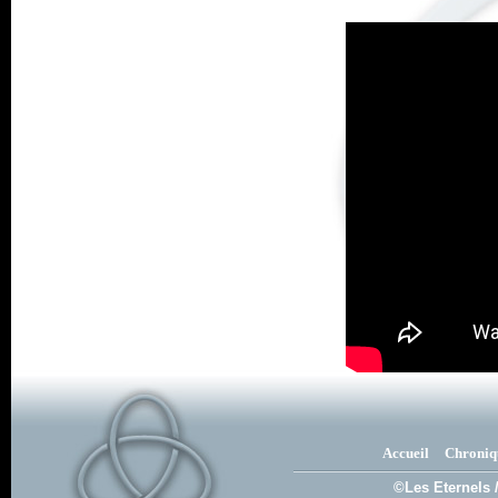
Accueil
Chroniq
©Les Eternels 