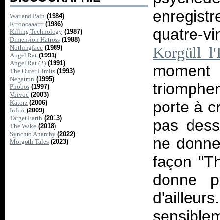
enregis
War and Pain
(1984)
Rrroooaaarrr
(1986)
quatre-v
Killing Technology
(1987)
Dimension Hatröss
(1988)
Nothingface
(1989)
Korgüll l'
Angel Rat
(1991)
Angel Rat (2)
(1991)
momen
The Outer Limits
(1993)
Negatron
(1995)
triomphen
Phobos
(1997)
Voivod
(2003)
porte à c
Katorz
(2006)
Infini
(2009)
Target Earth
(2013)
pas desse
The Wake
(2018)
Synchro Anarchy
(2022)
ne donne
Morgöth Tales
(2023)
façon "T
donne p
d'aill
sensibl