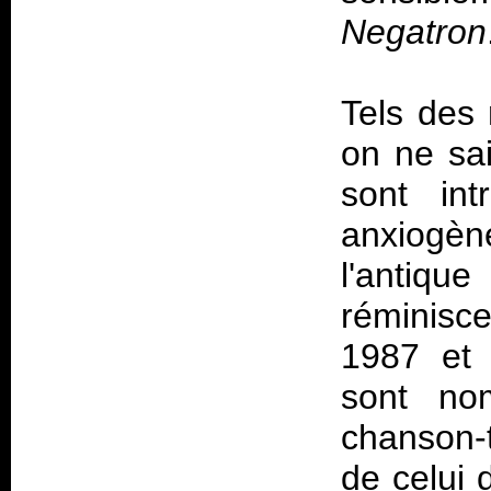
Negatron
Tels des
on ne sai
sont int
anxiogè
l'antiqu
réminisc
1987 et
sont no
chanson-ti
de celui 