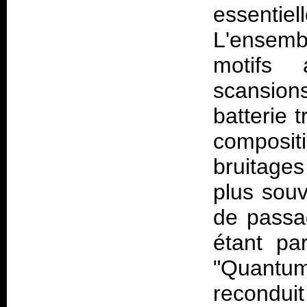
essenti
L'ensembl
motifs 
scansion
batterie 
composit
bruitage
plus sou
de passag
étant pa
"Quantum"
reconduit