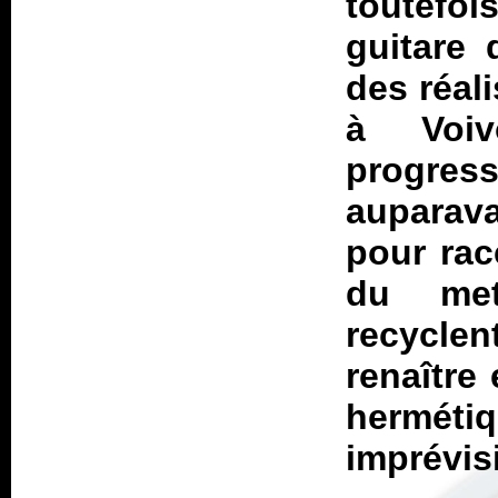
toutefoi
guitare 
des réali
à Voiv
progre
auparava
pour rac
du met
recyclen
renaître 
hermétiq
imprévis