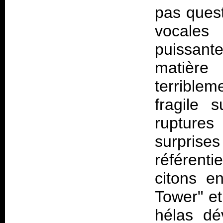
pas quest
vocales
puissant
matière 
terrible
fragile 
ruptures
surprise
référentie
citons e
Tower" et
hélas dé