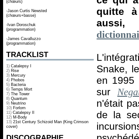
ce qui a
(chœurs)
quitte 
-Jason Curtis Newsted
(chœurs+basse)
aussi
-Ivan Doroschuk
(programmation)
dictionna
-James Cavalluzzo
(programmation)
TRACKLIST
L'intégra
Snake, le
1)
Catalepsy I
2)
Rise
3)
Mercury
en 1995 
4)
Phobos
5)
Bacteria
sur
Nega
6)
Temps Mort
7)
The Tower
8)
Quantum
n'était p
9)
Neutrino
10)
Forlorn
de la se
11)
Catalepsy II
12)
M-Body
13)
21st Century Schizoid Man (King Crimson
incurs
cover)
psyché
DISCOGRAPHIE