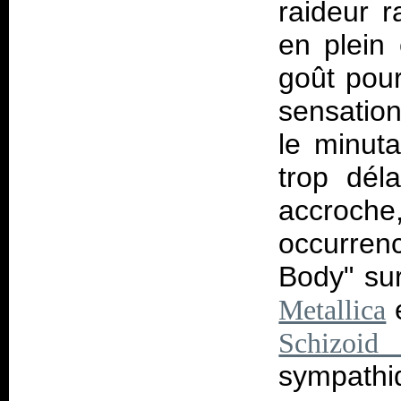
raideur 
en plein
goût pour
sensatio
le minuta
trop dél
accroche,
occurrenc
Body" sur
e
Metallica
Schizoid
sympathi