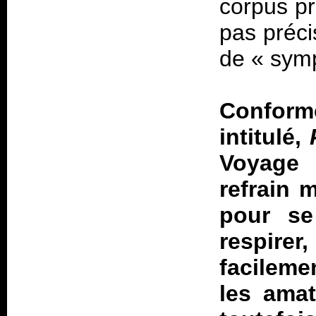
corpus pr
pas préci
de «
sym
Confor
intitulé,
Voyage 
refrain 
pour se
respire
facileme
les amat