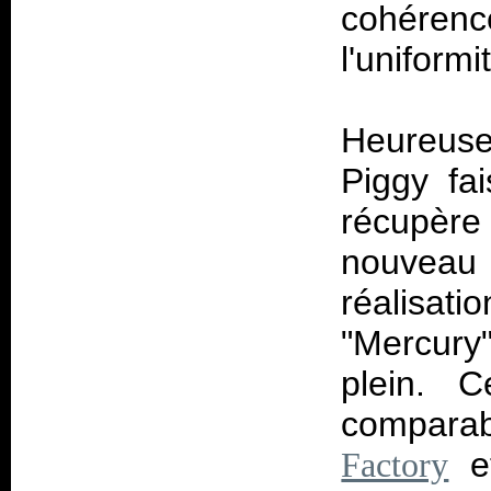
cohéren
l'uniformi
Heureusem
Piggy fa
récupère
nouveau
réalisat
"Mercury
plein. C
comparabl
et
Factory