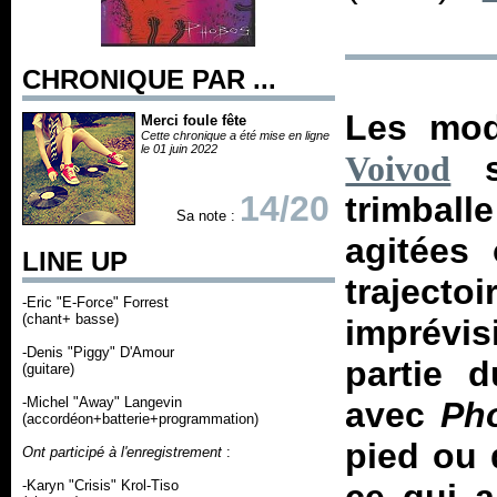
CHRONIQUE PAR ...
Les mod
Merci foule fête
Cette chronique a été mise en ligne
le 01 juin 2022
s'
Voivod
14/20
trimball
Sa note :
agitées
LINE UP
trajectoi
-Eric "E-Force" Forrest
(chant+ basse)
imprévis
-Denis "Piggy" D'Amour
partie 
(guitare)
-Michel "Away" Langevin
avec
Ph
(accordéon+batterie+programmation)
pied ou 
Ont participé à l'enregistrement
:
-Karyn "Crisis" Krol-Tiso