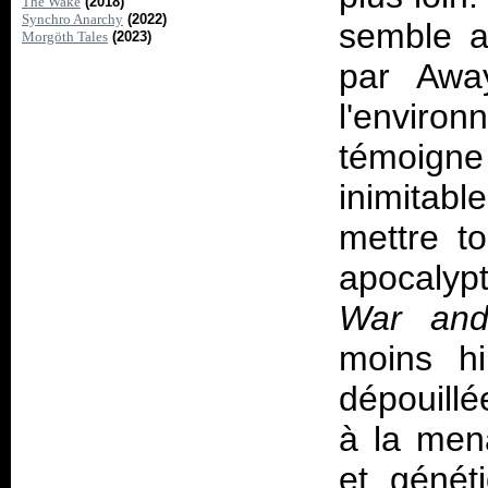
The Wake
(2018)
Synchro Anarchy
(2022)
semble a
Morgöth Tales
(2023)
par Away
l'enviro
témoigne
inimitab
mettre t
apocalypt
War and
moins hi
dépouillé
à la men
et généti