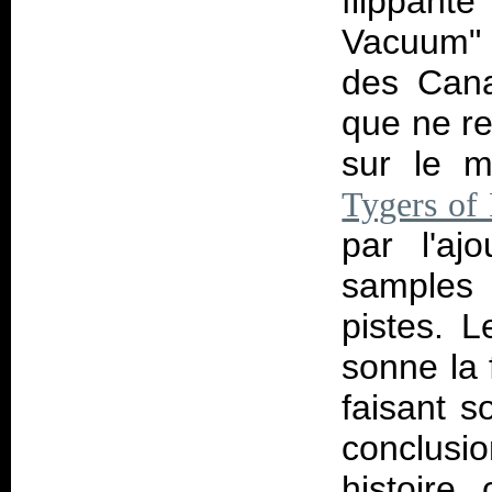
flippan
Vacuum" 
des Cana
que ne r
sur le m
Tygers of
par l'aj
samples 
pistes. L
sonne la 
faisant s
conclusio
histoire