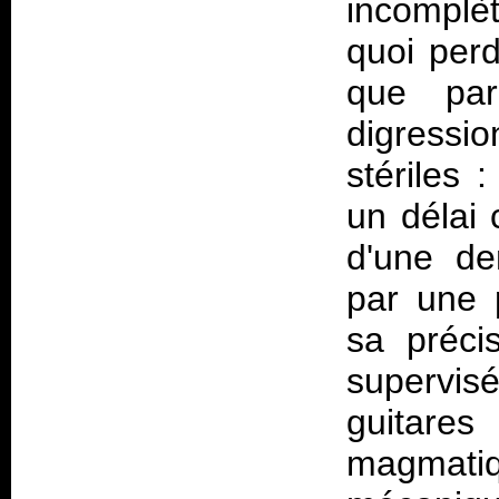
incomplèt
quoi perd
que p
digressio
stériles
un délai 
d'une de
par une 
sa préci
supervisé
guitar
magmati