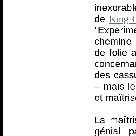
inexorabl
de
King 
"Experim
chemine 
de folie 
concerna
des cassu
– mais le
et maîtris
La maîtr
génial p