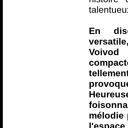
talentueux
En dis
versati
Voivod
compact
tellemen
provoque
Heureu
foisonn
mélodie 
l'espace