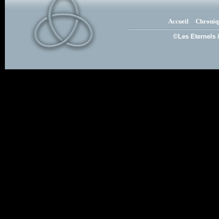
Accueil
Chroniq
©Les Eternels 