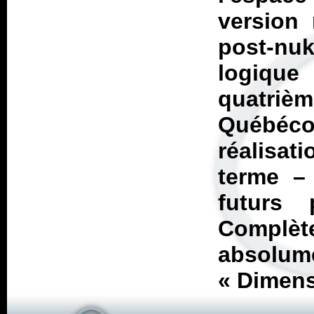
version
post-n
logique 
quatri
Québéco
réalisat
terme – 
futurs 
Complèt
absolume
«
Dimens