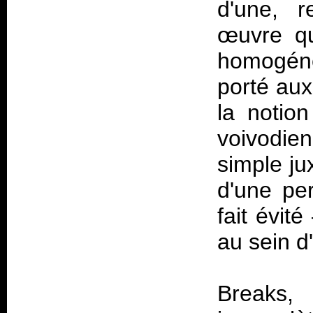
d'une, r
œuvre qu
homogénéi
porté au
la notion
voivodien
simple ju
d'une per
fait évit
au sein d
Breaks,