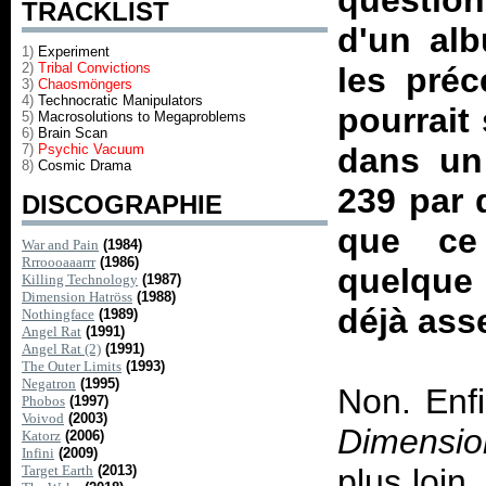
questio
TRACKLIST
d'un al
1)
Experiment
2)
Tribal Convictions
les préc
3)
Chaosmöngers
4)
Technocratic Manipulators
pourrait
5)
Macrosolutions to Megaproblems
6)
Brain Scan
7)
Psychic Vacuum
dans un
8)
Cosmic Drama
239 par 
DISCOGRAPHIE
que ce
War and Pain
(1984)
Rrroooaaarrr
(1986)
quelque
Killing Technology
(1987)
Dimension Hatröss
(1988)
déjà ass
Nothingface
(1989)
Angel Rat
(1991)
Angel Rat (2)
(1991)
The Outer Limits
(1993)
Negatron
(1995)
Non. Enfi
Phobos
(1997)
Voivod
(2003)
Dimensio
Katorz
(2006)
Infini
(2009)
Target Earth
(2013)
plus loin