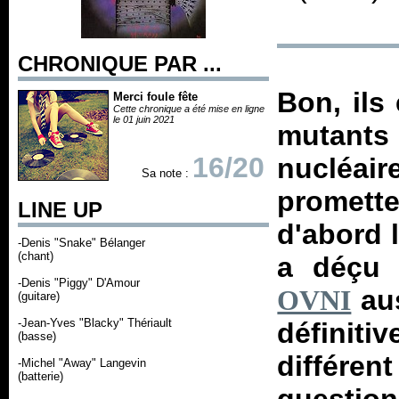
CHRONIQUE PAR ...
Bon, ils
Merci foule fête
Cette chronique a été mise en ligne
le 01 juin 2021
mutants
16/20
nucléair
Sa note :
promett
LINE UP
d'abord 
-Denis "Snake" Bélanger
(chant)
a déçu 
-Denis "Piggy" D'Amour
aus
OVNI
(guitare)
-Jean-Yves "Blacky" Thériault
définit
(basse)
différent
-Michel "Away" Langevin
(batterie)