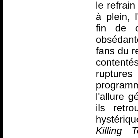
le refrai
à plein, 
fin de 
obsédant
fans du r
contenté
rupture
programm
l'allure 
ils retr
hystériqu
Killing 