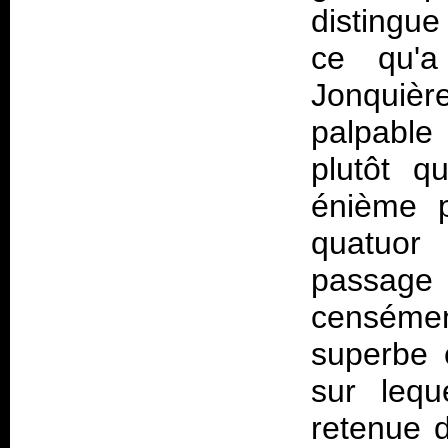
distingu
ce qu'a
Jonquièr
palpable 
plutôt q
énième p
quatuor
passage 
censéme
superbe c
sur lequ
retenue d