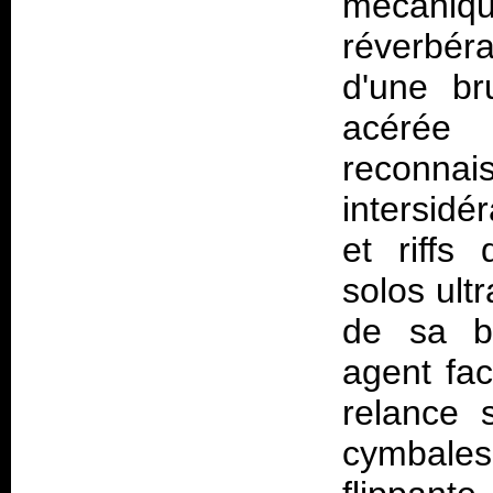
mécaniqu
réverbér
d'une br
acérée 
reconnai
intersidé
et riffs
solos ult
de sa b
agent fac
relance 
cymbales