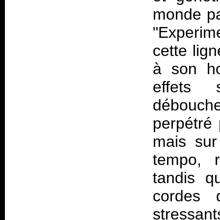
monde par
"Experim
cette lig
à son ho
effets 
débouch
perpétré
mais sur
tempo, r
tandis q
cordes d
stressa