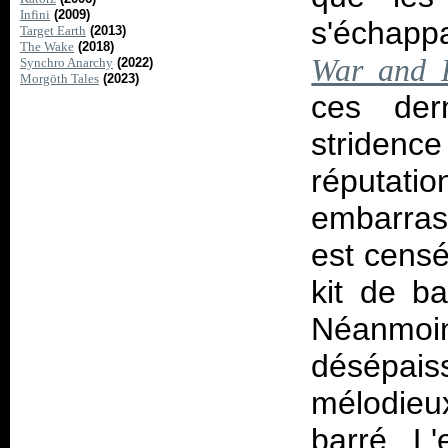
Infini
(2009)
s'échapp
Target Earth
(2013)
The Wake
(2018)
War and 
Synchro Anarchy
(2022)
Morgöth Tales
(2023)
ces der
stridenc
réputati
embarras
est censé
kit de b
Néanmoi
désépais
mélodieu
barré. L