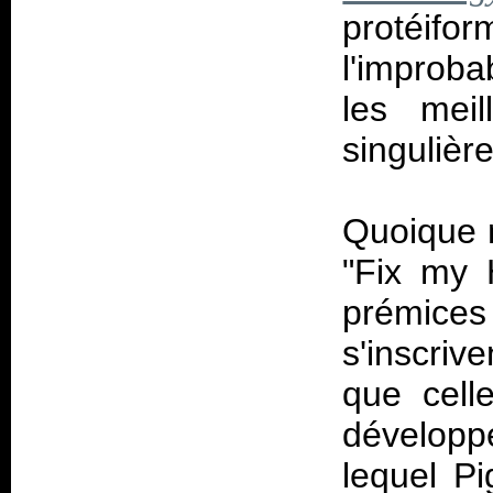
protéif
l'improba
les mei
singulière
Quoique m
"Fix my 
prémices
s'inscriv
que cell
développ
lequel Pi