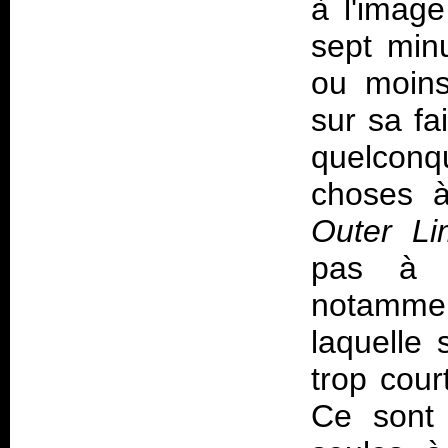
à l'imag
sept minu
ou moins
sur sa fa
quelconq
choses 
Outer Li
pas à c
notammen
laquelle
trop cour
Ce sont 