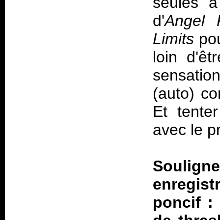
seules à
d'
Angel 
Limits
pou
loin d'ê
sensatio
(auto) co
Et tenter
avec le p
Souligne
enregis
poncif :