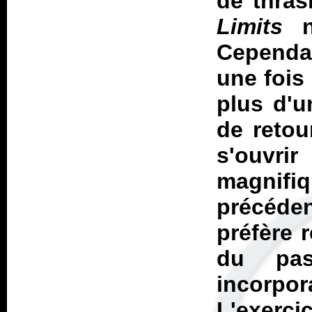
de thras
Limits
ne
Cependa
une fois
plus d'u
de retou
s'ouvr
magnifiq
précéde
préfère 
du pas
incorpor
L'exerci