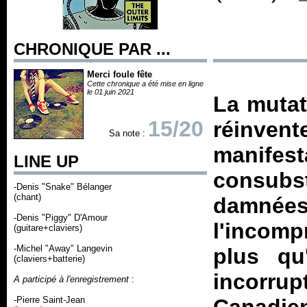
CHRONIQUE PAR ...
Merci foule fête
Cette chronique a été mise en ligne
le 01 juin 2021
La mutat
15/20
réinven
Sa note :
manif
LINE UP
consub
-Denis "Snake" Bélanger
(chant)
damnées
-Denis "Piggy" D'Amour
l'incomp
(guitare+claviers)
-Michel "Away" Langevin
plus qu'
(claviers+batterie)
incorru
A participé à l'enregistrement
:
-Pierre Saint-Jean