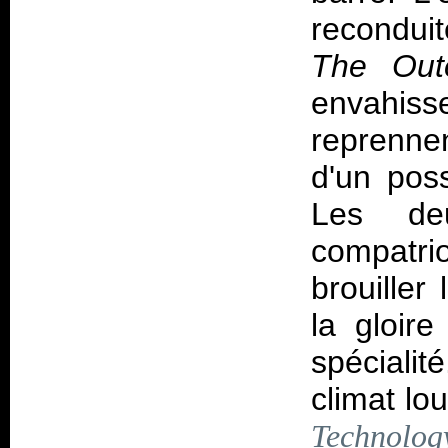
recondui
The Oute
envahiss
reprenne
d'un poss
Les de
compatri
brouiller
la gloir
spécialit
climat lo
Technolog