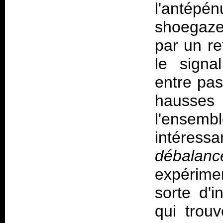
l'antépé
shoegaze/
par un re
le signa
entre pas
hausses 
l'ensemb
intéress
débalanc
expérime
sorte d'
qui trou