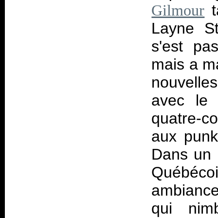
t
Gilmour
Layne St
s'est pa
mais a m
nouvelles
avec l
quatre-c
aux punk
Dans un 
Québécois
ambiance
qui nim