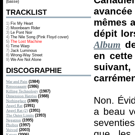
Canadien
(basse)
avancée 
TRACKLIST
mêmes av
1)
Fix My Heart
2)
Moonbeam Rider
dépit lo
3)
Le Pont Noir
4)
The Nile Song (Pink Floyd cover)
5)
The Lost Machine
de
Album
6)
Time Warp
7)
Jack Luminous
en cette
8)
Wrong-Way Street
9)
We Are Not Alone
suivant,
DISCOGRAPHIE
carrémen
War and Pain
(1984)
Rrroooaaarrr
(1986)
Killing Technology
(1987)
Dimension Hatröss
(1988)
Non. Évi
Nothingface
(1989)
Angel Rat
(1991)
a beau v
Angel Rat (2)
(1991)
The Outer Limits
(1993)
seventies
Negatron
(1995)
Phobos
(1997)
Voivod
(2003)
que les
Katorz
(2006)