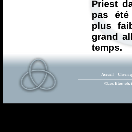
Priest d
pas été
plus fai
grand al
temps.
Accueil
Chroniq
©Les Eternels 