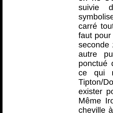
suivie d
symbolise
carré tou
faut pou
seconde 
autre pu
ponctué d
ce qui 
Tipton/D
exister p
Même Iro
cheville 