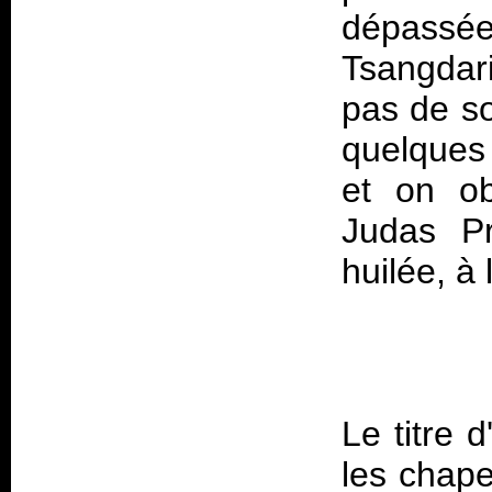
dépassé
Tsangdari
pas de so
quelques 
et on ob
Judas Pr
Le titre 
les chape