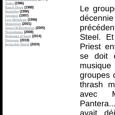
Turbo
(1986)
Le group
Ram It Down
(1988)
Painkiller
(1990)
décennie
Jugulator
(1997)
Live Meltdown
(1998)
Demolition
(2001)
précéden
Angel Of Retribution
(2005)
Nostradamus
(2008)
Steel
. E
Redeemer of Souls
(2014)
Firepower
(2018)
Priest en
Invincible Shield
(2024)
se doit
musique 
groupes d
thrash m
avec Me
Pantera.
avait dé