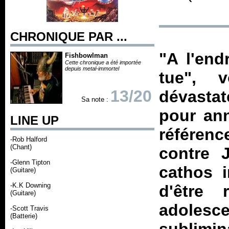
CHRONIQUE PAR ...
"A l'end
Fishbowlman
Cette chronique a été importée
depuis metal-immortel
tue", 
13/20
dévastat
Sa note :
pour an
LINE UP
référenc
-Rob Halford
(Chant)
contre 
-Glenn Tipton
cathos i
(Guitare)
-K.K Downing
d'être 
(Guitare)
adoles
-Scott Travis
(Batterie)