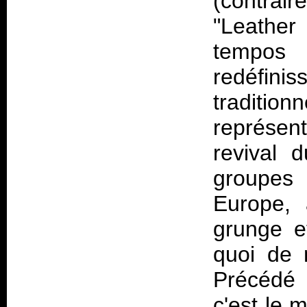
(contrair
"Leather
tempos
redéfinis
traditio
représen
revival 
groupes
Europe, 
grunge e
quoi de 
Précédé 
c'est le 