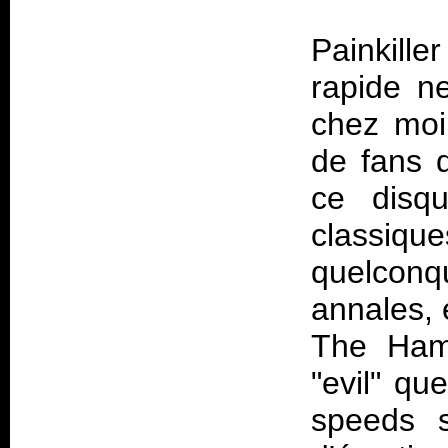
Painkille
rapide n
chez moi,
de fans 
ce disq
classiques
quelcon
annales, 
The Hamm
"evil" qu
speeds s