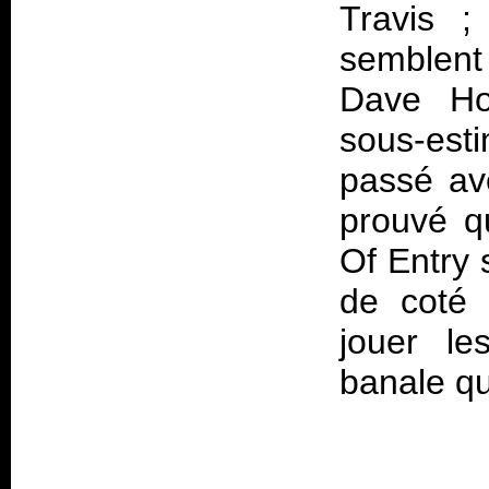
Travis ;
semblent 
Dave Hol
sous-est
passé ave
prouvé qu
Of Entry
s
de coté 
jouer le