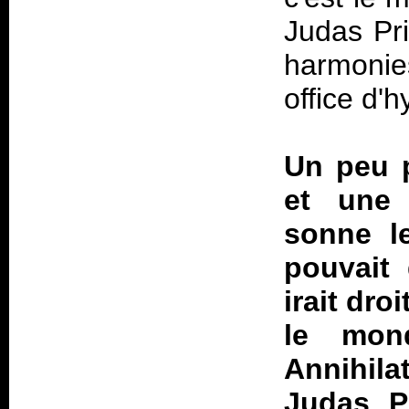
Judas Pr
harmonies
office d'
Un peu 
et une
sonne l
pouvait 
irait dro
le mon
Annihila
Judas P