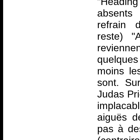
"Headin
absents 
refrain 
reste) "
reviennen
quelques
moins les
sont. Sur
Judas Pri
implaca
aiguës d
pas à de