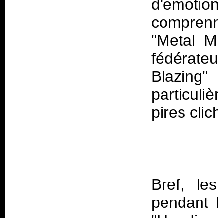
d'émoti
comprenn
"Metal M
fédérate
Blazing
particuli
Bref, l
pendant 