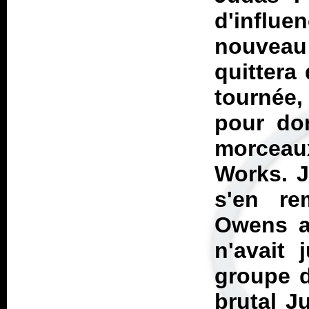
d'infl
nouveau
quittera
tournée
pour do
morcea
Works
. 
s'en re
Owens au
n'avait
groupe d
brutal
J