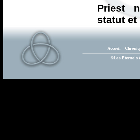
Priest 
statut e
Accueil
Chroniq
©Les Eternels 