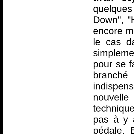
quelques 
Down", "H
encore mé
le cas 
simpleme
pour se f
branché
indispen
nouvel
techniqu
pas à y 
pédale. 