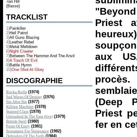
sublimi
-Ian Hill
(Basse)
"Beyond
TRACKLIST
Priest 
1)
Painkiller
heureux
2)
Hell Patrol
3)
All Guns Blazing
4)
Leather Rebel
soupçon,
5)
Metal Meltdown
6)
Night Crawler
aux US
7)
Between The Hammer And The Anvil
8)
A Touch Of Evil
différen
9)
Battle Hymn
10)
One Shot At Glory
procès
DISCOGRAPHIE
semblaie
Rocka Rolla
(1974)
Sad Wings Of Destiny
(1976)
(Deep P
Sin After Sin
(1977)
Killing Machine
(1978)
Priest p
Stained Class
(1978)
Unleashed In The East (live)
(1979)
British Steel
(1980)
fer en c
Point Of Entry
(1981)
Screaming For Vengeance
(1982)
Defenders Of The Faith
(1984)