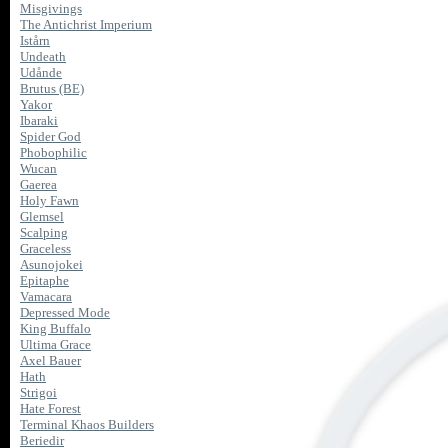
Misgivings
The Antichrist Imperium
Istårn
Undeath
Udånde
Brutus (BE)
Yakor
Ibaraki
Spider God
Phobophilic
Wucan
Gaerea
Holy Fawn
Glemsel
Scalping
Graceless
Asunojokei
Epitaphe
Vamacara
Depressed Mode
King Buffalo
Ultima Grace
Axel Bauer
Hath
Strigoi
Hate Forest
Terminal Khaos Builders
Beriedir