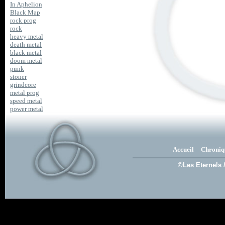
In Aphelion
Black Map
rock prog
rock
heavy metal
death metal
black metal
doom metal
punk
stoner
grindcore
metal prog
speed metal
power metal
Accueil
Chroniq
©Les Eternels 