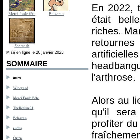
En 2022, tu
Merci foule fête
Belzaran
était bel
riches. Ma
retourne
Shamash
artifici
Mise en ligne le 20 janvier 2023
SOMMAIRE
headbangu
l'arthrose.
Intro
Wineyard
Alors au l
Merci Foule Fête
TheDecline01
qu'il ser
Belzaran
profiter d
eudus
fraîchemen
Oriza