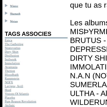
que tu as r
Winter
Shamash
Les albums 
Wotan
MISÞYRMIN
TAGS ASSOCIES
BRUTUS - U
Epica
The Gathering
DEPRESSED
Stratovarius
Dirty Shirt
DIRTY SHI
Disillusion
Soilwork
Immolation
IMMOLATIO
Avantasia
Therion
N.A.N (NO
Bloodbath
Rammstein
SUMERLAND
NOFX
Lavigne, Avril
Hord
ULTHA - Al
Visions Of Atlantis
Placebo
WILDERUN 
Pure Reason Revolution
Archaic