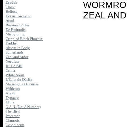
WORMROT 
Drudkh
Ghost
Helioss
ZEAL AND 
Devin Townsend
Acod
Russian Circles
De Profundis
Misþyrming
Crippled Black Phoenix
Darkher
Absent In Body
Sumerlands
Zeal and Ardor
Needless
JE T'AIME
Grima
White Spirit
L'Éclat du Déclin
Mariangela Demurtas
Wilderun
Azaab
Dynazty
Ultha
N.A.N. (Not A Number)
The Hirvi
Protector
Clamoris
Gospelheim