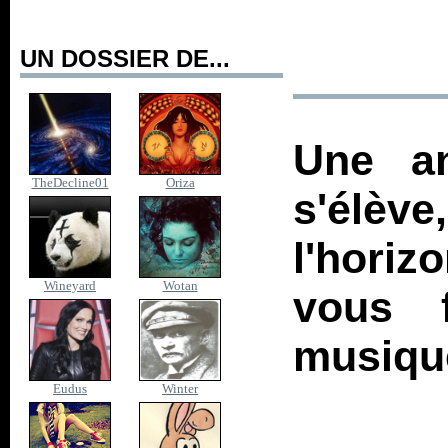
UN DOSSIER DE...
Une an
TheDecline01
Oriza
s'élèv
l'horiz
Wineyard
Wotan
vous f
musique
Eudus
Winter