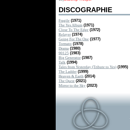
DISCOGRAPHIE
Fragile
(1971)
The Yes Album
(1971)
Close To The Edge
(1972)
Relayer
(1974)
Going For The One
(1977)
Tormato
(1978)
Drama
(1980)
90125
(1983)
Big Generator
(1987)
Talk
(1994)
Tales from Yesterday (Tribute to Yes)
(1995)
The Ladder
(1999)
Heaven & Earth
(2014)
The Quest
(2021)
Mirror to the Sky
(2023)