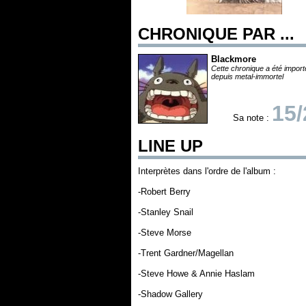
CHRONIQUE PAR ...
Blackmore
Cette chronique a été impor
depuis metal-immortel
15/
Sa note :
LINE UP
Interprètes dans l'ordre de l'album :
-Robert Berry
-Stanley Snail
-Steve Morse
-Trent Gardner/Magellan
-Steve Howe & Annie Haslam
-Shadow Gallery