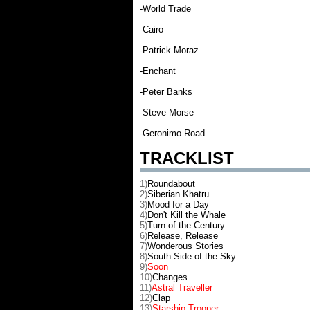
-World Trade
-Cairo
-Patrick Moraz
-Enchant
-Peter Banks
-Steve Morse
-Geronimo Road
TRACKLIST
1)
Roundabout
2)
Siberian Khatru
3)
Mood for a Day
4)
Don't Kill the Whale
5)
Turn of the Century
6)
Release, Release
7)
Wonderous Stories
8)
South Side of the Sky
9)
Soon
10)
Changes
11)
Astral Traveller
12)
Clap
13)
Starship Trooper