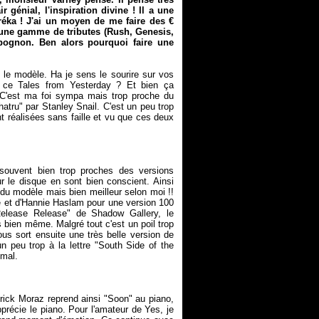
ir génial, l'inspiration divine ! Il a une
 Euréka ! J'ai un moyen de me faire des €
e une gamme de tributes (Rush, Genesis,
 pognon. Ben alors pourquoi faire une
le modèle. Ha je sens le sourire sur vos
e ce
Tales from Yesterday
? Et bien ça
C'est ma foi sympa mais trop proche du
atru" par Stanley Snail. C'est un peu trop
ont réalisées sans faille et vu que ces deux
souvent bien trop proches des versions
r le disque en sont bien conscient. Ainsi
n du modèle mais bien meilleur selon moi !!
we et d'Hannie Haslam pour une version 100
elease Release" de Shadow Gallery, le
 bien même. Malgré tout c'est un poil trop
ous sort ensuite une très belle version de
 peu trop à la lettre "South Side of the
atrick Moraz reprend ainsi "Soon" au piano,
précie le piano. Pour l'amateur de Yes, je