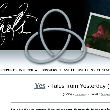
E-REPORTS
INTERVIEWS
DOSSIERS
TEAM
FORUM
LIENS
CONTAC
Yes
- Tales from Yesterday (
(1995) -
rock prog
- Label :
Magna
Un soir d'hiver comme il en existe tant, là près de la cheminé