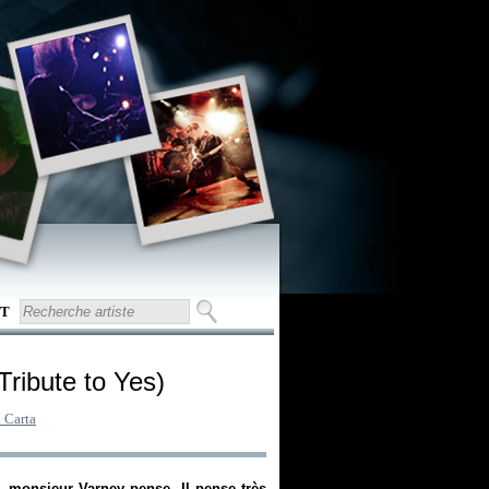
T
Tribute to Yes)
 Carta
e, monsieur Varney pense. Il pense très