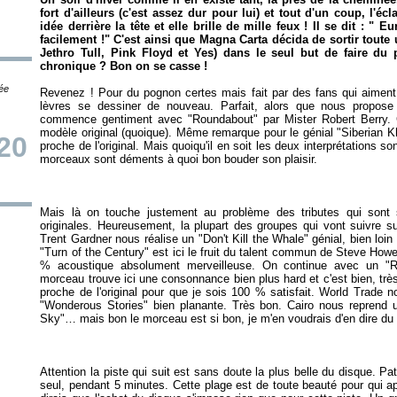
fort d'ailleurs (c'est assez dur pour lui) et tout d'un coup, l'écla
idée derrière la tête et elle brille de mille feux ! Il se dit : "
facilement !" C'est ainsi que Magna Carta décida de sortir tout
Jethro Tull, Pink Floyd et Yes) dans le seul but de faire du
chronique ? Bon on se casse !
tée
Revenez ! Pour du pognon certes mais fait par des fans qui aiment 
lèvres se dessiner de nouveau. Parfait, alors que nous propos
commence gentiment avec "Roundabout" par Mister Robert Berry. 
modèle original (quoique). Même remarque pour le génial "Siberian Kh
20
proche de l'original. Mais quoiqu'il en soit les deux interprétations s
Mais là on touche justement au problème des tributes qui sont 
originales. Heureusement, la plupart des groupes qui vont suivre su
Trent Gardner nous réalise un "Don't Kill the Whale" génial, bien loi
"Turn of the Century" est ici le fruit du talent commun de Steve Ho
% acoustique absolument merveilleuse. On continue avec un "R
morceau trouve ici une consonnance bien plus hard et c'est bien, très
proche de l'original pour que je sois 100 % satisfait. World Trade n
"Wonderous Stories" bien planante. Très bon. Cairo nous reprend un
Attention la piste qui suit est sans doute la plus belle du disque. P
seul, pendant 5 minutes. Cette plage est de toute beauté pour qui ap