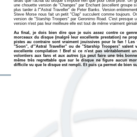
dirais que l'achat du disque s'impose rien que pour cette piste. Un
une chouette version de "Changes" par Enchant (excellent groupe 
plus tarder à l'"Astral Traveller" de Peter Banks. Version entièremen
Steve Morse nous fait un petit "Clap" succulent comme toujours. On
version de "Starship Troopers" par Geronimo Road. C'est presque un
version n'est pas leur meilleure elle est tout de même vraiment géni
Au final, je dois bien dire que je suis assez contre ce genr
morceaux du disque (malgré leur excellente prestation) ne propo
pistes au contraire sont vraiment jouissives pour le fan ! Les
"Soon", d'"Astral Traveller" ou de "Starship Troopers" valent 
excellente compilation ! Bref si ce n'est pas véritablement un
volontiers aux fans et aux autres (ça peut faire une très bonn
même très regrettable que sur le disque ne figure aucun mor
difficile vu que le disque est rempli. Et puis ça permet de bien s