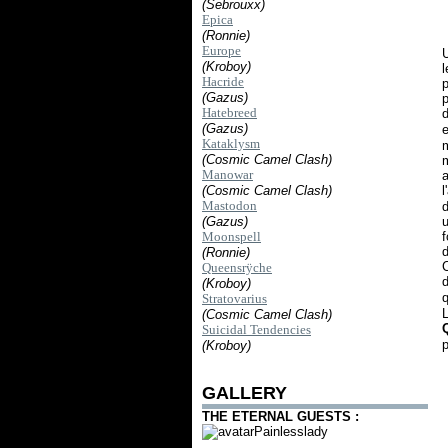
(Sebrouxx)
Epica
(Ronnie)
Europe
U
(Kroboy)
l
Hacride
p
(Gazus)
p
Hatebreed
d
(Gazus)
Kataklysm
m
(Cosmic Camel Clash)
m
Manowar
a
l
(Cosmic Camel Clash)
Mastodon
d
u
(Gazus)
f
Moonspell
d
(Ronnie)
C
Queensrÿche
d
(Kroboy)
q
Stratovarius
L
(Cosmic Camel Clash)
Suicidal Tendencies
p
(Kroboy)
GALLERY
THE ETERNAL GUESTS :
Painlesslady