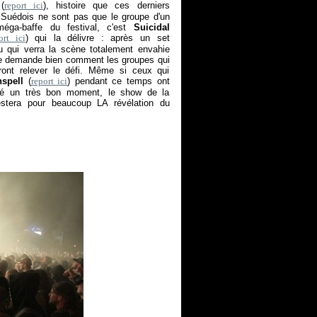
(
report ici
), histoire que ces derniers
s Suédois ne sont pas que le groupe d'un
éga-baffe du festival, c'est
Suicidal
ort ici
) qui la délivre : après un set
 qui verra la scène totalement envahie
 se demande bien comment les groupes qui
ront relever le défi. Même si ceux qui
spell
(
report ici
) pendant ce temps ont
sé un très bon moment, le show de la
stera pour beaucoup LA révélation du