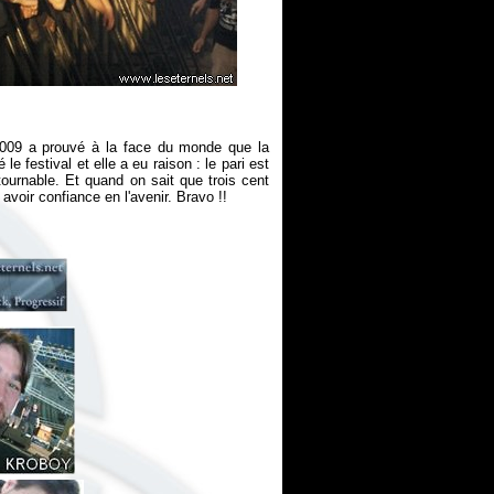
t 2009 a prouvé à la face du monde que la
e festival et elle a eu raison : le pari est
urnable. Et quand on sait que trois cent
 avoir confiance en l'avenir. Bravo !!