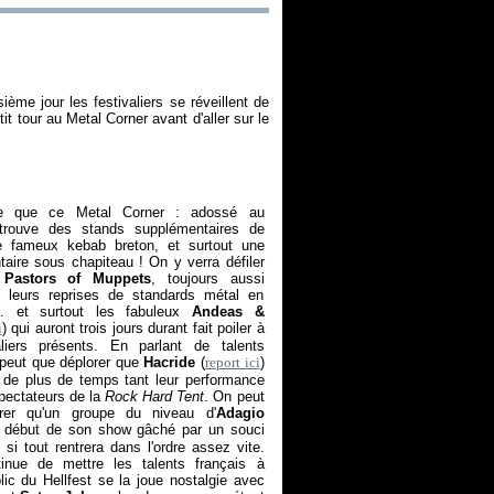
ième jour les festivaliers se réveillent de
it tour au Metal Corner avant d'aller sur le
e que ce Metal Corner : adossé au
trouve des stands supplémentaires de
le fameux kebab breton, et surtout une
aire sous chapiteau ! On y verra défiler
s
Pastors of Muppets
, toujours aussi
ns leurs reprises de standards métal en
... et surtout les fabuleux
Andeas &
i
) qui auront trois jours durant fait poiler à
aliers présents. En parlant de talents
 peut que déplorer que
Hacride
(
report ici
)
é de plus de temps tant leur performance
spectateurs de la
Rock Hard Tent
. On peut
rer qu'un groupe du niveau d'
Adagio
le début de son show gâché par un souci
i tout rentrera dans l'ordre assez vite.
inue de mettre les talents français à
blic du Hellfest se la joue nostalgie avec