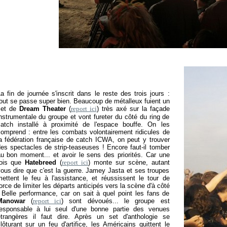
a fin de journée s'inscrit dans le reste des trois jours :
out se passe super bien. Beaucoup de métalleux fuient un
set de
Dream Theater
(
report ici
) très axé sur la façade
nstrumentale du groupe et vont fureter du côté du ring de
atch installé à proximité de l'espace bouffe. On les
omprend : entre les combats volontairement ridicules de
a fédération française de catch ICWA, on peut y trouver
es spectacles de strip-teaseuses ! Encore faut-il tomber
u bon moment... et avoir le sens des priorités. Car une
fois que
Hatebreed
(
report ici
) monte sur scène, autant
ous dire que c'est la guerre. Jamey Jasta et ses troupes
ettent le feu à l'assistance, et réussissent le tour de
orce de limiter les départs anticipés vers la scène d'à côté
 Belle performance, car on sait à quel point les fans de
Manowar
(
report ici
) sont dévoués... le groupe est
responsable à lui seul d'une bonne partie des venues
trangères il faut dire. Après un set d'anthologie se
lôturant sur un feu d'artifice, les Américains quittent le