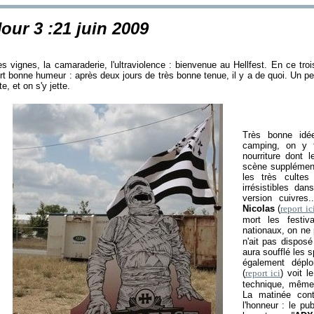
Jour 3 :21 juin 2009
es vignes, la camaraderie, l'ultraviolence : bienvenue au Hellfest. En ce trois
ort bonne humeur : après deux jours de très bonne tenue, il y a de quoi. Un pet
te, et on s'y jette.
Très bonne idé
camping, on y 
nourriture dont 
scène supplément
les très culte
irrésistibles da
version cuivres
Nicolas
(
report ic
mort les festiv
nationaux, on ne
n'ait pas dispos
aura soufflé les 
également déplo
(
report ici
) voit 
technique, même s
La matinée cont
l'honneur : le pu