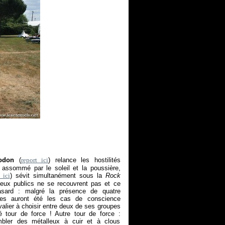
odon
(
report ici
) relance les hostilités
 assommé par le soleil et la poussière,
 ici
) sévit simultanément sous la
Rock
eux publics ne se recouvrent pas et ce
asard : malgré la présence de quatre
res auront été les cas de conscience
ivalier à choisir entre deux de ses groupes
é tour de force ! Autre tour de force :
mbler des métalleux à cuir et à clous