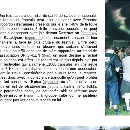
ne fois rassuré sur l'état de santé de sa scène nationale,
e festivalier français peut aller en parler avec l'énorme
roportion d'étrangers présents sur le site : 40% de la foule
résente cette année ! Belle preuve de succès... on peut
onc aller pogoter avec joie devant
Destruction
(
report ici
)
et
Kataklysm
(
report ici
), qui incarnent chacun à leur
anière la face la plus brutale du festival. Entre deux
ouvements de foule on observe que certains s'affairent
u sol : pour 50 capsules de bière rapportées au stand de
'association URIGREEN (
lien
), un jeton destiné à l'achat
e boisson est offert. Le record est détenu depuis hier par
n festivalier qui a ramené...1060 capsules en une seule
ois ! Excellente initiative donc, venue d'une association
ont le travail considérable par ailleurs force le respect.
'est donc avec la conscience tranquille qu'on peut profiter
u fort bon show d'
Epica
(
report ici
) ou vérifier de visu ce
u'il en est de
Stratovarius
(
report ici
) sans Timo Tolkki.
a parenthèse heavy de cet après-midi se referme avec
Queensrÿche
(
report ici
), groupe culte qui ne justifiera
ourtant pas les espoirs placés en lui.