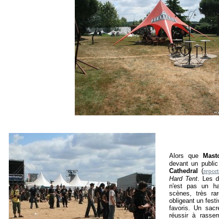
Alors que
Mast
devant un public
Cathedral
(
report
Hard Tent
. Les d
n'est pas un h
scènes, très ra
obligeant un fest
favoris. Un sacr
réussir à rasse