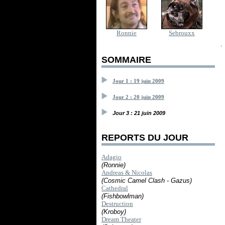
Ronnie
Sebrouxx
.
SOMMAIRE
Jour 1 : 19 juin 2009
Jour 2 : 20 juin 2009
Jour 3 : 21 juin 2009
REPORTS DU JOUR
Adagio
(Ronnie)
Andreas & Nicolas
(Cosmic Camel Clash - Gazus)
Cathedral
(Fishbowlman)
Destruction
(Kroboy)
Dream Theater