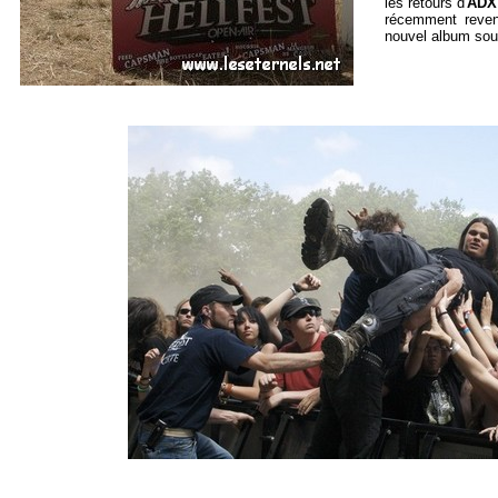
les retours d'
ADX
récemment reven
nouvel album sous