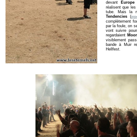
devant
Europe
réalisent que le
tube. Mais la m
Tendencies
(
rep
complètement fou
par la foule, on
vont suivre pour
regardaient
Moon
visiblement pas
bande à Muir re
Hellfest.