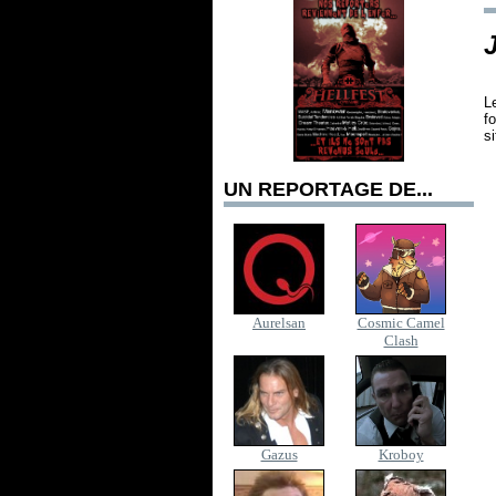
L
f
si
UN REPORTAGE DE...
Aurelsan
Cosmic Camel
Clash
Gazus
Kroboy