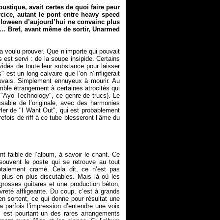
ustique, avait certes de quoi faire peur
rcice, autant le pont entre heavy speed
Helloween d’aujourd’hui ne convainc plus
e… Bref, avant même de sortir,
Unarmed
a voulu prouver. Que n’importe qui pouvait
 est servi : de la soupe insipide. Certains
é vidés de toute leur substance pour laisser
 est un long calvaire que l’on n’infligerait
uvais. Simplement ennuyeux à mourir. Au
ble étrangement à certaines atrocités qui
e "Ayo Technology", ce genre de trucs). Le
issable de l’originale, avec des harmonies
rler de "I Want Out", qui est probablement
trefois de riff à ce tube blesseront l’âme du
 faible de l’album, à savoir le chant. Ce
ouvent le poste qui se retrouve au tout
otalement cramé. Cela dit, ce n’est pas
plus en plus discutables. Mais là où les
grosses guitares et une production béton,
reté affligeante. Du coup, c’est à grands
en sortent, ce qui donne pour résultat une
 a parfois l’impression d’entendre une voix
i est pourtant un des rares arrangements