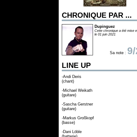
CHRONIQUE PAR ...
Dupinguez
Cette chronique a été mise e
le 01 juin 2021
9/
Sa note :
LINE UP
-Andi Deris
(chant)
-Michael Weikath
(guitare)
-Sascha Gerstner
(guitare)
-Markus Großkopf
(basse)
-Dani Löble
(batterie)