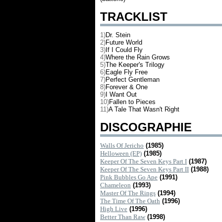
TRACKLIST
1)
Dr. Stein
2)
Future World
3)
If I Could Fly
4)
Where the Rain Grows
5)
The Keeper's Trilogy
6)
Eagle Fly Free
7)
Perfect Gentleman
8)
Forever & One
9)
I Want Out
10)
Fallen to Pieces
11)
A Tale That Wasn't Right
DISCOGRAPHIE
Walls Of Jericho
(1985)
Helloween (EP)
(1985)
Keeper Of The Seven Keys Part I
(1987)
Keeper Of The Seven Keys Part II
(1988)
Pink Bubbles Go Ape
(1991)
Chameleon
(1993)
Master Of The Rings
(1994)
The Time Of The Oath
(1996)
High Live
(1996)
Better Than Raw
(1998)