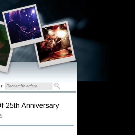
T
f 25th Anniversary
PV