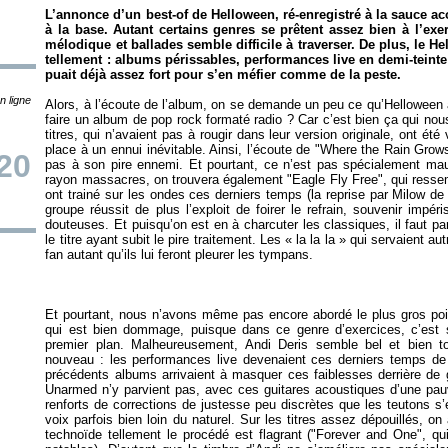
L’annonce d’un best-of de Helloween, ré-enregistré à la sauce aco
à la base. Autant certains genres se prêtent assez bien à l’exe
mélodique et ballades semble difficile à traverser. De plus, le 
tellement : albums périssables, performances live en demi-teint
puait déjà assez fort pour s’en méfier comme de la peste.
n ligne
Alors, à l’écoute de l’album, on se demande un peu ce qu’Helloween 
faire un album de pop rock formaté radio ? Car c’est bien ça qui nous
titres, qui n’avaient pas à rougir dans leur version originale, ont ét
place à un ennui inévitable. Ainsi, l’écoute de "Where the Rain Grows"
20
pas à son pire ennemi. Et pourtant, ce n’est pas spécialement ma
rayon massacres, on trouvera également "Eagle Fly Free", qui ressem
ont trainé sur les ondes ces derniers temps (la reprise par Milow d
groupe réussit de plus l’exploit de foirer le refrain, souvenir impér
douteuses. Et puisqu’on est en à charcuter les classiques, il faut pa
le titre ayant subit le pire traitement. Les « la la la » qui servaient au
Et pourtant, nous n’avons même pas encore abordé le plus gros point
qui est bien dommage, puisque dans ce genre d’exercices, c’est s
premier plan. Malheureusement, Andi Deris semble bel et bien t
nouveau : les performances live devenaient ces derniers temps de 
précédents albums arrivaient à masquer ces faiblesses derrière de 
Unarmed
n’y parvient pas, avec ces guitares acoustiques d’une pauv
renforts de corrections de justesse peu discrètes que les teutons s’
voix parfois bien loin du naturel. Sur les titres assez dépouillés, on
technoïde tellement le procédé est flagrant ("Forever and One", qu