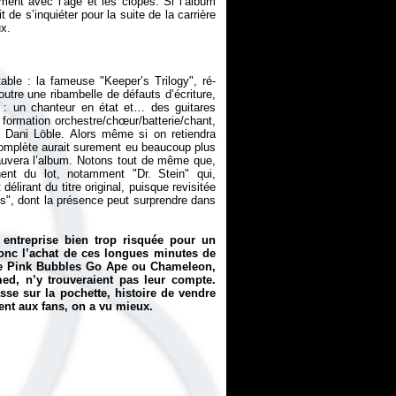
ment avec l’âge et les clopes. Si l’album
 de s’inquiéter pour la suite de la carrière
able : la fameuse "Keeper’s Trilogy", ré-
utre une ribambelle de défauts d’écriture,
 : un chanteur en état et… des guitares
 formation orchestre/chœur/batterie/chant,
e Dani Löble. Alors même si on retiendra
omplète aurait surement eu beaucoup plus
auvera l’album. Notons tout de même que,
ent du lot, notamment "Dr. Stein" qui,
élirant du titre original, puisque revisitée
es", dont la présence peut surprendre dans
 entreprise bien trop risquée pour un
nc l’achat de ces longues minutes de
de
Pink Bubbles Go Ape
ou
Chameleon
,
med
, n’y trouveraient pas leur compte.
se sur la pochette, histoire de vendre
nt aux fans, on a vu mieux.