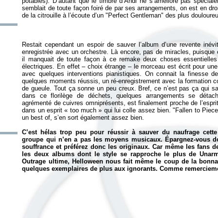
potables). D’autant que le timbre d’Andi ne s’améliore pas spéciale
semblait de toute façon foiré de par ses arrangements, on est en droit
Restait cependant un espoir de sauver l’album d’une revente inévit
enregistrée avec un orchestre. Là encore, pas de miracles, puisque o
il manquait de toute façon à ce remake deux choses essentielles
électriques. En effet – choix étrange – le morceau est écrit pour une
avec quelques interventions pianistiques. On connait la finesse d
quelques moments réussis, un ré-enregistrement avec la formation c
de gueule. Tout ça sonne un peu creux. Bref, ce n’est pas ça qui s
dans ce florilège de déchets, quelques arrangements se détach
agrémenté de cuivres omniprésents, est finalement proche de l’esprit d
dans un esprit « too much » qui lui colle assez bien. "Fallen to Piec
un best of, s’en sort également assez bien.
C’est hélas trop peu pour réussir à sauver du naufrage cette
groupe qui n’en a pas les moyens musicaux. Épargnez-vous do
souffrance et préférez donc les originaux. Car même les fans 
les deux albums dont le style se rapproche le plus de
Unar
Outrage ultime, Helloween nous fait même le coup de la bonnas
quelques exemplaires de plus aux ignorants. Comme remercieme