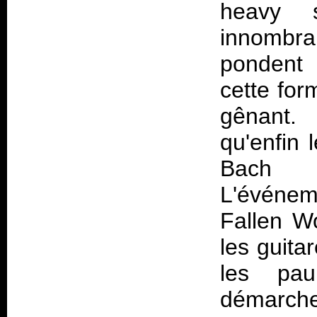
heavy 
innombra
pondent 
cette for
gênant. 
qu'enfin 
Bach t
L'événem
Fallen Wo
les guita
les pau
démarche 