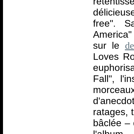
retentiss
délicieu
free". S
America" 
sur le
d
Loves Roc
euphoris
Fall", l'
morcea
d'anecdo
ratages, t
bâclée –