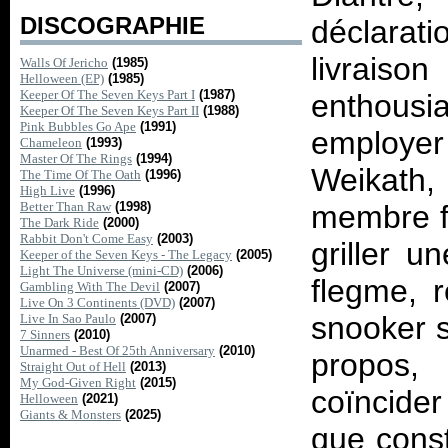
DISCOGRAPHIE
déclarat
livraiso
Walls Of Jericho
(1985)
Helloween (EP)
(1985)
Keeper Of The Seven Keys Part I
(1987)
enthousia
Keeper Of The Seven Keys Part II
(1988)
Pink Bubbles Go Ape
(1991)
employer 
Chameleon
(1993)
Master Of The Rings
(1994)
Weikath,
The Time Of The Oath
(1996)
High Live
(1996)
Better Than Raw
(1998)
membre fo
The Dark Ride
(2000)
Rabbit Don't Come Easy
(2003)
griller u
Keeper of the Seven Keys - The Legacy
(2005)
Light The Universe (mini-CD)
(2006)
flegme, 
Gambling With The Devil
(2007)
Live On 3 Continents (DVD)
(2007)
snooker s
Live In Sao Paulo
(2007)
7 Sinners
(2010)
Unarmed - Best Of 25th Anniversary
(2010)
propos,
Straight Out of Hell
(2013)
My God-Given Right
(2015)
coïncide
Helloween
(2021)
Giants & Monsters
(2025)
que const