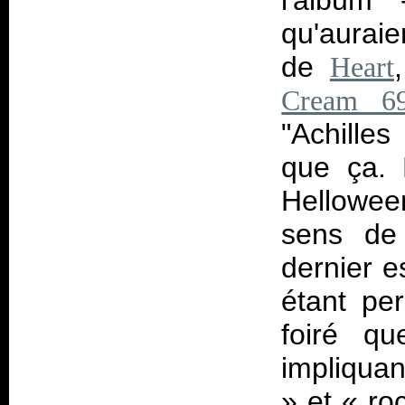
l'album
qu'auraien
de
Heart
Cream 6
"Achille
que ça. 
Helloween
sens de 
dernier e
étant pe
foiré q
impliquan
» et «
ro