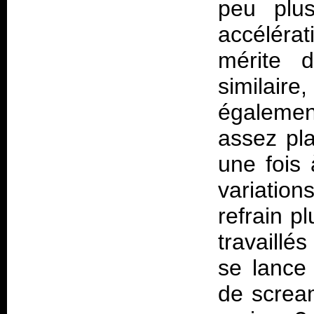
peu plu
accéléra
mérite d
similair
égalemen
assez pla
une fois
variatio
refrain p
travaill
se lance
de scream