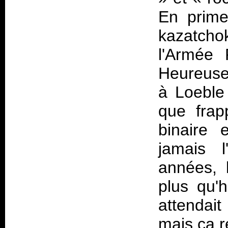
En prime,
kazatchok
l'Armée 
Heureusem
à Loeble 
que frap
binaire 
jamais 
années, l
plus qu'
attendait
mais ça r