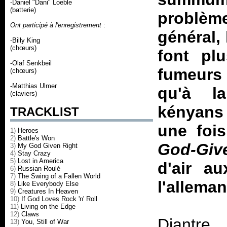
-Daniel "Dani" Loeble
(batterie)
problèm
Ont participé à l'enregistrement
:
général,
-Billy King
(chœurs)
font pl
-Olaf Senkbeil
fumeurs 
(chœurs)
-Matthias Ulmer
qu'à l
(claviers)
kényans 
TRACKLIST
une fois
1)
Heroes
2)
Battle's Won
God-Giv
3)
My God Given Right
4)
Stay Crazy
5)
Lost in America
d'air a
6)
Russian Roulé
7)
The Swing of a Fallen World
l'allema
8)
Like Everybody Else
9)
Creatures In Heaven
10)
If God Loves Rock 'n' Roll
11)
Living on the Edge
12)
Claws
Diantre
13)
You, Still of War