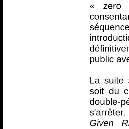
«
zer
consentan
séquence
introdu
définiti
public ave
La suite
soit du c
double-p
s'arrête
Given Ri