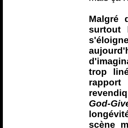
Malgré q
surtout 
s'éloi
aujourd'
d'imagi
trop lin
rappor
revendiq
God-Giv
longévit
scène m