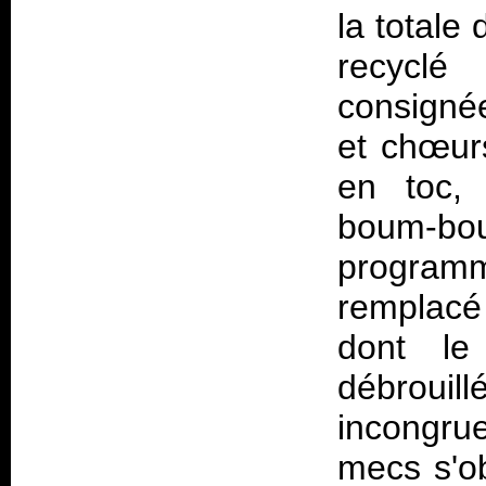
la totale 
recyclé 
consigné
et chœurs
en toc,
boum-b
progra
remplacé
dont le
débrouil
incongrue
mecs s'ob