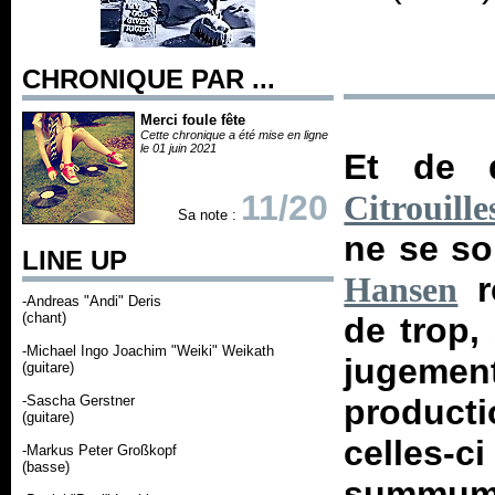
CHRONIQUE PAR ...
Merci foule fête
Cette chronique a été mise en ligne
le 01 juin 2021
Et de 
11/20
Citrouill
Sa note :
ne se so
LINE UP
r
Hansen
-Andreas "Andi" Deris
(chant)
de trop,
-Michael Ingo Joachim "Weiki" Weikath
jugement
(guitare)
-Sascha Gerstner
producti
(guitare)
celles-ci
-Markus Peter Großkopf
(basse)
summum