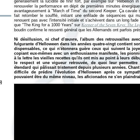
généralement la lucidité de finir fort, par exemple sur "Rebellion i
renouveler la performance en dépit de premières minutes énergiqu
avantageusement à "March of Time" du second
Keeper
. Ça cavale s
fait retomber le soufflé, initiant une enfilade de séquences qui m
renouent pas avec l'intensité initiale et s'achèvent dans un long fade
que "The King for a 1000 Years" sur
Keeper of the Seven Keys: The Le
boudin confirme le ressenti général que les Allemands ont parfois pr
Ni désillusion, ni chef d'œuvre, l'album des retrouvailles av
fulgurante d'Helloween dans les années quatre-vingt contient s
dispensables, ce qui n'étonnera guère ceux qui suivent la joy
copiant eux-mêmes avec un enthousiasme manifeste, les pionnie
à la lettre les vieilles recettes qu'ils ont mis au point à leurs d
le respect et une vigueur retrouvée, de quoi leur permettr
étendard qui pâlissait tristement depuis plusieurs années. Chant
difficile de prédire l'évolution d'Helloween après ce sympa
pouvaient être du même niveau, les aficionados ne s'en plaindra
)