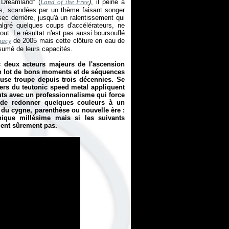
n Dreamland" (
Land of the Free
)
, il peine à
es, scandées par un thème faisant songer
ec derrière, jusqu'à un ralentissement qui
algré quelques coups d'accélérateurs, ne
 out. Le résultat n'est pas aussi boursouflé
gacy
de 2005 mais cette clôture en eau de
ésumé de leurs capacités.
ec deux acteurs majeurs de l'ascension
on lot de bons moments et de séquences
euse troupe depuis trois décennies. Se
rs du teutonic speed metal appliquent
ébuts avec un professionnalisme qui force
e de redonner quelques couleurs à un
 du cygne, parenthèse ou nouvelle ère :
thique millésime mais si les suivants
ient sûrement pas.