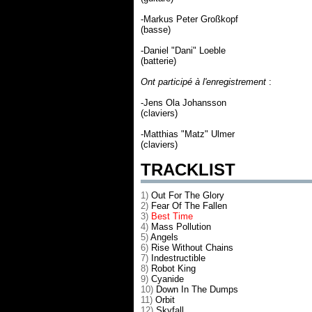
-Markus Peter Großkopf
(basse)
-Daniel "Dani" Loeble
(batterie)
Ont participé à l'enregistrement
:
-Jens Ola Johansson
(claviers)
-Matthias "Matz" Ulmer
(claviers)
TRACKLIST
1)
Out For The Glory
2)
Fear Of The Fallen
3)
Best Time
4)
Mass Pollution
5)
Angels
6)
Rise Without Chains
7)
Indestructible
8)
Robot King
9)
Cyanide
10)
Down In The Dumps
11)
Orbit
12)
Skyfall