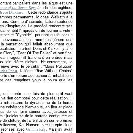
ontant par paliers dans les aigus est une
eper of the Seven Keys
à la fin des eighties,
Bruce Dickinson
. Cette redondance s'ajoute
membres permanents, Michael Weikath à la
 ans. Comme d'habitude, l'allure soutenue
es d'inspiration. Le procédé rencontre ses
dainement l'impression de tourner à vide -
tner et "Cyanide", pourtant guidé par un
deux nouveaux-anciens membres génère des
la sensation qu'il fallait absolument que
calistes – surtout Deris et Kiske – y aille
e Glory", "Fear Of The Fallen" et son final
am rageur-riff tranchant en entrée mais
s loin d'être niaises. Heureusement, la
reuve avec le percutant "Mass Pollution"
udas Priest
, l'allègre "Rise Without Chains"
rtu d'un refrain accrocheur à l'inhabituelle
e des rengaines youp la boum que les
, qui montre une fois de plus qu'il vaut
n'a rien composé pour cette réalisation. Il
su retranscrire le dynamisme de la horde
 une cohérence bienvenue, en lieu et place
lus de les faire sonner avec justesse et
t judicieuse de la batterie configurée en
de clôture, de faire illusion sur le premier
'Helloween, Kai Hansen livre un epic d'une
s reprises avec
Gamma Ray
. Mais s'il avait