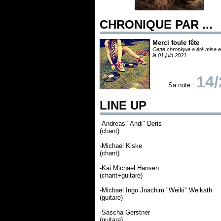
CHRONIQUE PAR ...
Merci foule fête
Cette chronique a été mise e
le 01 juin 2021
14/
Sa note :
LINE UP
-Andreas "Andi" Deris
(chant)
-Michael Kiske
(chant)
-Kai Michael Hansen
(chant+guitare)
-Michael Ingo Joachim "Weiki" Weikath
(guitare)
-Sascha Gerstner
(guitare)