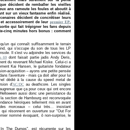
ue décident de remballer les vieilles
eux ans rameute les foules et aboutit à
nt sur un vieux fantasme enfin réalisé.
enaires décident de concrétiser leurs
 et accessoirement de leur
premier EP
,
ortie qui fait trépigner les fans depuis
ante-cinq minutes hors bonus : comment
qu'un qui connaît suffisamment le terrain
feind, qui s'occupe du son de tous les LP
nsole. Il s'est vu adjoindre les services du
m 69
dont faisait partie jadis Andy Deris,
ent du revenant Michael Kiske. Celui-ci a
ment Kai Hansen, le guitariste fondateur
usion-acquisition – ayons une petite pensée
s l'aventure - mais ça doit aller pour lui
nnel dédié à la cause du speed metal de
sion d'
AC/DC
au deathcore. Les singles
saugrenue que ça pour ceux qui ont encore
'Helloween aussi donc une persistance du
e la section de Hambourg est reconvoquée
 tendance héroïques tellement mis en avant
 des morceaux – celui très... insistant
s qui résonnent en ouverture sur "Out For
remier nommé évoquant, ô non-surprise, le
In The Dumps", est récurrente sur les