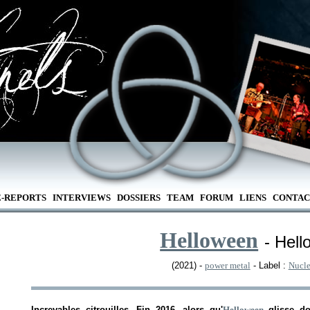
E-REPORTS
INTERVIEWS
DOSSIERS
TEAM
FORUM
LIENS
CONTAC
Helloween
- Hel
(2021) -
power metal
- Label :
Nucle
Increvables citrouilles. Fin 2016, alors qu'
Helloween
glisse do