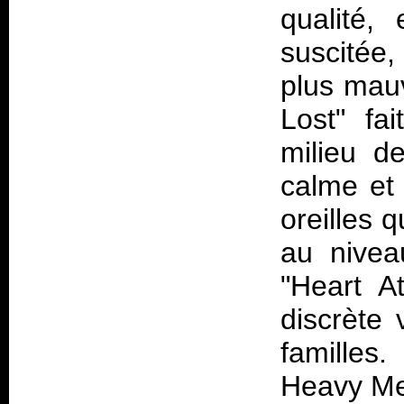
qualité,
suscitée, 
plus mauv
Lost" fa
milieu d
calme et
oreilles 
au nivea
"Heart A
discrète 
familles
Heavy Me