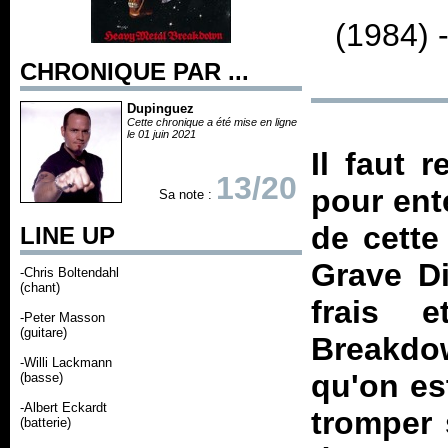
(1984) 
CHRONIQUE PAR ...
Dupinguez
Cette chronique a été mise en ligne
le 01 juin 2021
Il faut 
13/20
pour ent
Sa note :
de cette
LINE UP
Grave D
-Chris Boltendahl
(chant)
frais 
-Peter Masson
(guitare)
Breakdo
-Willi Lackmann
qu'on es
(basse)
-Albert Eckardt
tromper 
(batterie)