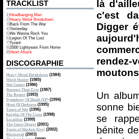
là d'ail
TRACKLIST
c'est d
1)
Headbanging Man
2)
Heavy Metal Breakdown
Digger é
3)
Back From The War
4)
Yesterday
5)
We Wanna Rock You
aujourd'
6)
Legion Of The Lost
7)
Tyrant
commerci
8)
2000 Lightyears From Home
9)
Heart Attack
rendez
DISCOGRAPHIE
moutons
Heavy Metal Breakdown
(1984)
Witch Hunter
(1985)
War Games
(1986)
Stronger Than Ever
(1987)
Un album
The Reaper
(1993)
Symphony Of Death (EP)
(1994)
sonne bie
Heart Of Darkness
(1995)
Tunes of War
(1996)
Knights Of The Cross
(1998)
se rappe
Excalibur
(1999)
The Grave Digger
(2001)
bénite d
Tunes of Wacken (live)
(2002)
Rheingold
(2003)