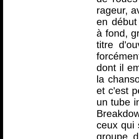
rageur, a
en début
à fond, gr
titre d'o
forcémen
dont il 
la chanso
et c'est p
un tube i
Breakdow
ceux qui 
groupe d