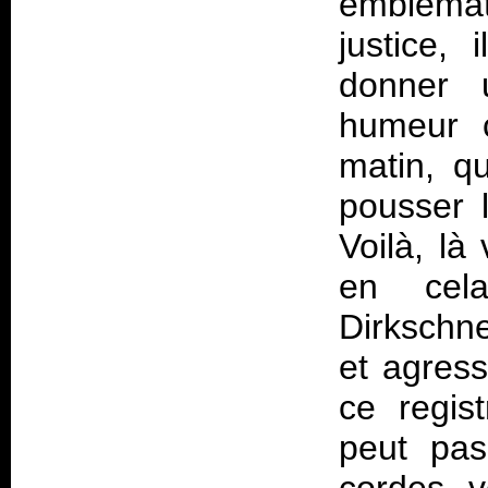
emblémat
justice, 
donner 
humeur c
matin, qu
pousser l
Voilà, là
en cela
Dirkschne
et agress
ce regis
peut pas