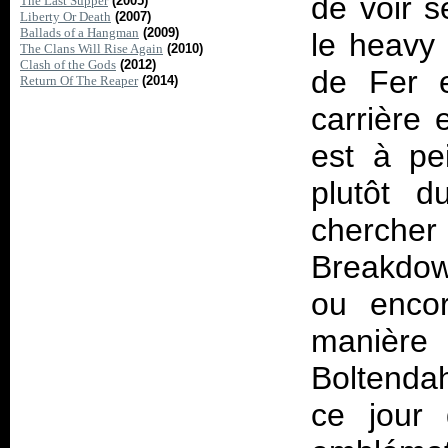
de voir s
The Last Supper
(2005)
Liberty Or Death
(2007)
Ballads of a Hangman
(2009)
le heavy 
The Clans Will Rise Again
(2010)
Clash of the Gods
(2012)
de Fer 
Return Of The Reaper
(2014)
carrière 
est à pe
plutôt d
chercher
Breakdo
ou encor
manière 
Boltenda
ce jour 