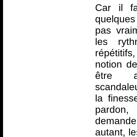
Car il f
quelques
pas vraim
les ryt
répétiti
notion d
être a
scandale
la finess
pardon,
demande 
autant, l