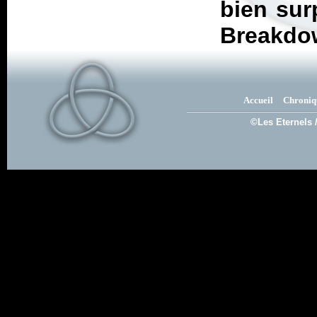
bien sur
Breakdo
Accueil
Chroniq
©Les Eternels 