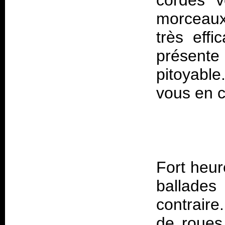
cordes v
morceaux
très effi
présente
pitoyabl
Fort heur
ballades
contrair
de roues