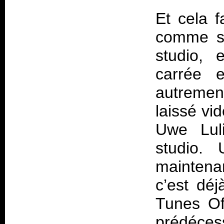
Et cela f
comme si
studio, 
carrée e
autremen
laissé vi
Uwe Lul
studio.
maintena
c’est déj
Tunes O
prédéces