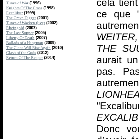
cela tien
Tunes of War
(1996)
Knights Of The Cross
(1998)
ce que 
Excalibur
(1999)
The Grave Digger
(2001)
autremen
Tunes of Wacken (live)
(2002)
Rheingold
(2003)
The Last Supper
(2005)
WEITER
Liberty Or Death
(2007)
Ballads of a Hangman
(2009)
THE SU
The Clans Will Rise Again
(2010)
Clash of the Gods
(2012)
aurait u
Return Of The Reaper
(2014)
pas. Pas
aut
LIONHE
"Excalib
EXCALI
Donc vou