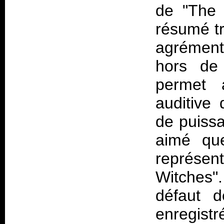
de "The 
résumé tr
agrémenté
hors de 
permet a
auditive 
de puissa
aimé q
représen
Witches
défaut d
enregistr