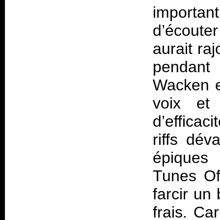
importan
d’écoute
aurait ra
pendant
Wacken
e
voix et
d’efficaci
riffs dév
épiques 
Tunes O
farcir un
frais. Ca