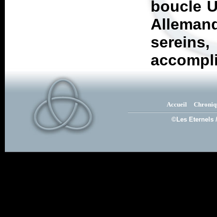
boucle U
Allema
sereins
accompli
Accueil
Chroniq
©Les Eternels 