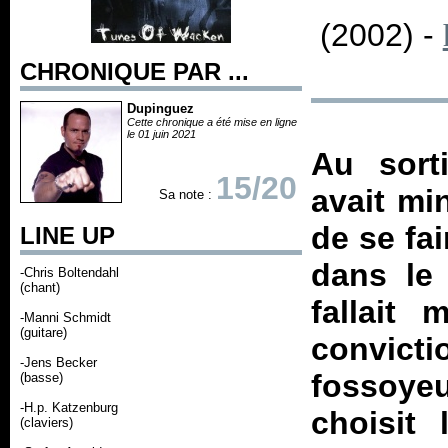
(2002) -
CHRONIQUE PAR ...
Dupinguez
Cette chronique a été mise en ligne
le 01 juin 2021
Au sorti
15/20
avait mi
Sa note :
de se fa
LINE UP
dans le 
-Chris Boltendahl
(chant)
fallait
-Manni Schmidt
(guitare)
convict
-Jens Becker
fossoyeu
(basse)
-H.p. Katzenburg
choisit 
(claviers)