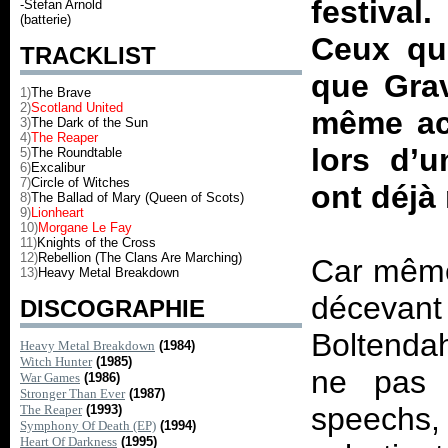
festiva
-Stefan Arnold
(batterie)
Ceux qui
TRACKLIST
que Grav
1)
The Brave
2)
Scotland United
même acc
3)
The Dark of the Sun
4)
The Reaper
lors d’u
5)
The Roundtable
6)
Excalibur
7)
Circle of Witches
ont déjà
8)
The Ballad of Mary (Queen of Scots)
9)
Lionheart
10)
Morgane Le Fay
11)
Knights of the Cross
12)
Rebellion (The Clans Are Marching)
Car même 
13)
Heavy Metal Breakdown
décevant
DISCOGRAPHIE
Boltendah
Heavy Metal Breakdown
(1984)
Witch Hunter
(1985)
ne pas 
War Games
(1986)
Stronger Than Ever
(1987)
speechs,
The Reaper
(1993)
Symphony Of Death (EP)
(1994)
Heart Of Darkness
(1995)