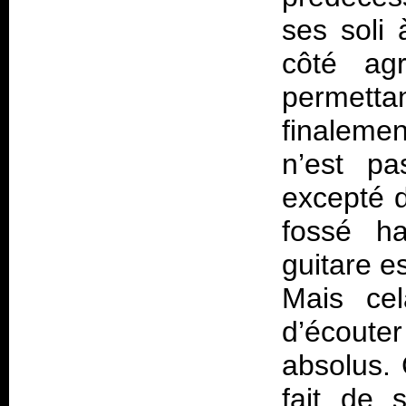
ses soli 
côté ag
permett
finaleme
n’est pa
excepté d
fossé h
guitare e
Mais cel
d’écout
absolus.
fait de 