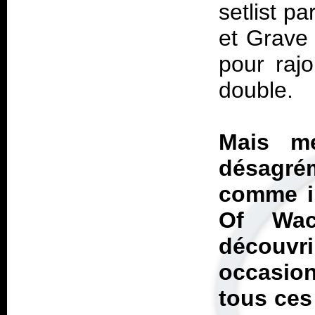
setlist p
et Grave 
pour rajo
double.
Mais m
désagr
comme il
Of Wac
découvr
occasio
tous ces 