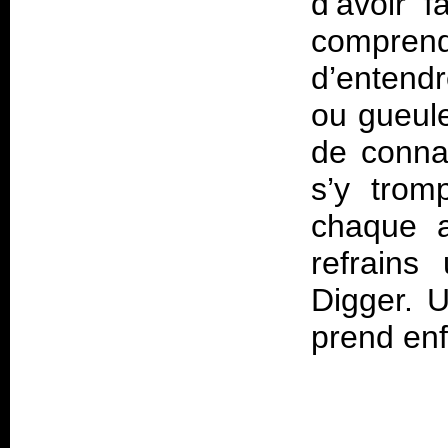
d’avoir 
compren
d’entendr
ou gueuler
de conna
s’y trom
chaque 
refrains
Digger. U