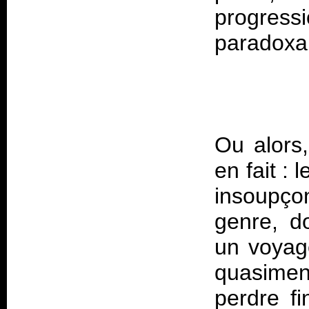
progress
Ou alors
en fait :
insoupço
genre, d
un voyage
quasiment
perdre fi