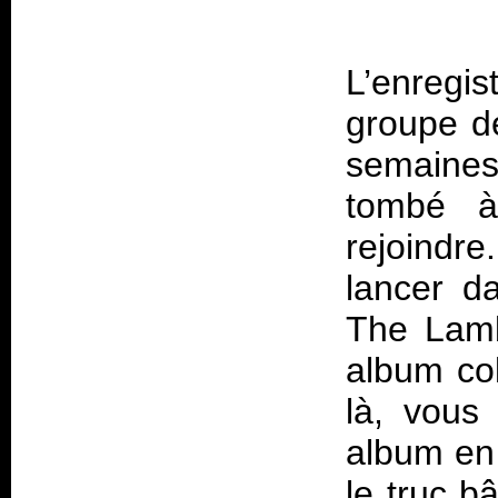
L’enreg
groupe de
semaines
tombé à
rejoindre
lancer d
The Lam
album co
là, vous
album en 
le truc b