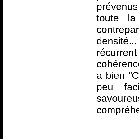
prévenus 
toute l
contrep
densité..
récurrent
cohérence
a bien "C
peu fac
savour