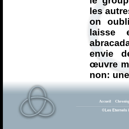
le grou
les autre
on oubl
laisse 
abracada
envie d
œuvre ma
non: une
Accueil
Chroniq
©Les Eternels 