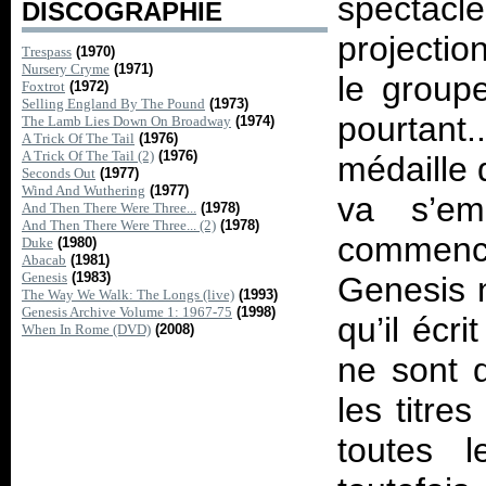
spectac
DISCOGRAPHIE
projectio
Trespass
(1970)
Nursery Cryme
(1971)
le group
Foxtrot
(1972)
Selling England By The Pound
(1973)
pourtant
The Lamb Lies Down On Broadway
(1974)
A Trick Of The Tail
(1976)
A Trick Of The Tail (2)
(1976)
médaille 
Seconds Out
(1977)
Wind And Wuthering
(1977)
va s’em
And Then There Were Three...
(1978)
And Then There Were Three... (2)
(1978)
commenc
Duke
(1980)
Abacab
(1981)
Genesis
(1983)
Genesis n
The Way We Walk: The Longs (live)
(1993)
Genesis Archive Volume 1: 1967-75
(1998)
qu’il écr
When In Rome (DVD)
(2008)
ne sont q
les titre
toutes l