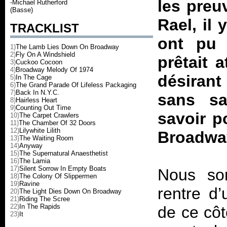
les preuv
-Michael Rutherford
(Basse)
Rael, il
TRACKLIST
ont pu 
1)
The Lamb Lies Down On Broadway
2)
Fly On A Windshield
prêtait a
3)
Cuckoo Cocoon
4)
Broadway Melody Of 1974
désiran
5)
In The Cage
6)
The Grand Parade Of Lifeless Packaging
7)
Back In N.Y.C.
sans sav
8)
Hairless Heart
9)
Counting Out Time
savoir p
10)
The Carpet Crawlers
11)
The Chamber Of 32 Doors
12)
Lilywhite Lilith
Broadway
13)
The Waiting Room
14)
Anyway
15)
The Supernatural Anaesthetist
16)
The Lamia
17)
Silent Sorrow In Empty Boats
Nous so
18)
The Colony Of Slippermen
19)
Ravine
rentre d’
20)
The Light Dies Down On Broadway
21)
Riding The Scree
22)
In The Rapids
de ce côt
23)
It