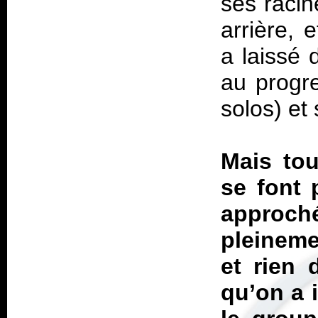
ses racin
arrière, 
a laissé 
au progre
solos) et
Mais tou
se font 
approc
pleineme
et rien 
qu’on a 