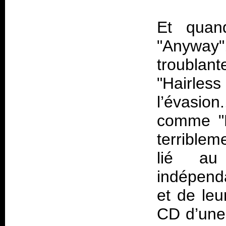
Et quan
"Anyway"
troublan
"Hairles
l’évasio
comme "B
terriblem
lié au
indépend
et de leu
CD d’une t