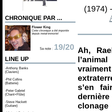
(1974) 
CHRONIQUE PAR ...
Flower King
Cette chronique a été importée
depuis metal-immortel
19/20
Ah, Rael
Sa note :
l’anima
LINE UP
vraim
-Anthony Banks
(Claviers)
extrater
-Phil Collins
(Batterie)
s’en fa
-Peter Gabriel
dernièr
(Chant+Flûte)
-Steve Hackett
clonage 
(Guitare)