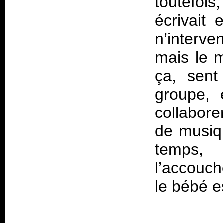
toutefoi
écrivait 
n’interve
mais le m
ça, sent
groupe, 
collabore
de musiq
temps, 
l’accouc