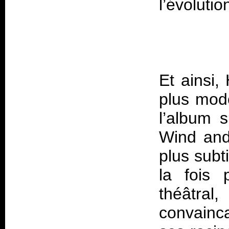
Et ainsi,
plus mode
l’album 
Wind and
plus subt
la fois 
théâtr
convainca