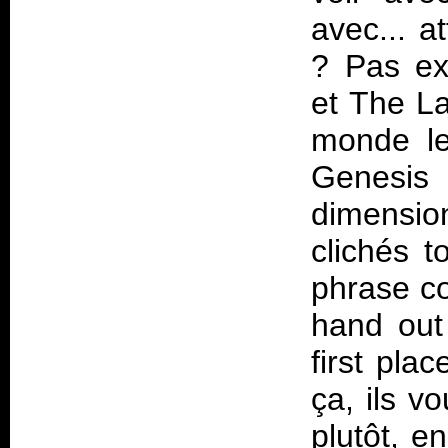
avec... a
? Pas ex
et
The La
monde le
Genesis
dimensio
clichés 
phrase c
hand out 
first pla
ça, ils v
plutôt, en