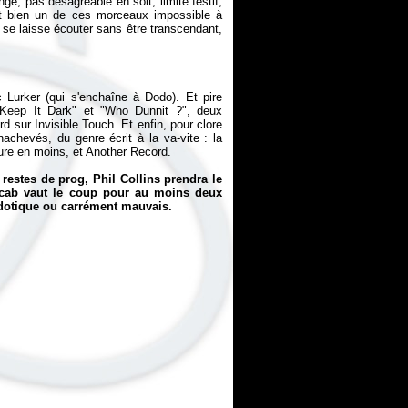
ge, pas désagréable en soit, limite festif,
st bien un de ces morceaux impossible à
 se laisse écouter sans être transcendant,
Lurker (qui s'enchaîne à Dodo). Et pire
Keep It Dark" et "Who Dunnit ?", deux
ard sur
Invisible Touch
. Et enfin, pour clore
achevés, du genre écrit à la va-vite : la
nture en moins, et Another Record.
restes de prog, Phil Collins prendra le
cab
vaut le coup pour au moins deux
ecdotique ou carrément mauvais.