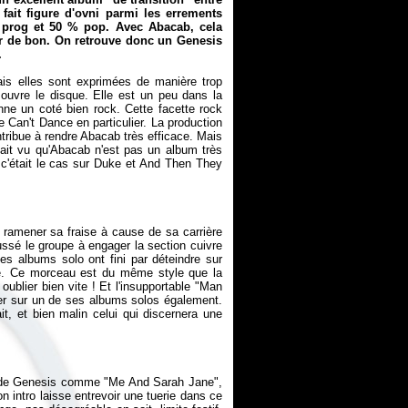
fait figure d'ovni parmi les errements
% prog et 50 % pop. Avec
Abacab
, cela
ur de bon. On retrouve donc un Genesis
.
is elles sont exprimées de manière trop
ouvre le disque. Elle est un peu dans la
onne un coté bien rock. Cette facette rock
 Can't Dance
en particulier. La production
ntribue à rendre
Abacab
très efficace. Mais
ait vu qu'
Abacab
n'est pas un album très
c'était le cas sur
Duke
et
And Then They
 ramener sa fraise à cause de sa carrière
ssé le groupe à engager la section cuivre
s albums solo ont fini par déteindre sur
ble. Ce morceau est du même style que la
oublier bien vite ! Et l'insupportable "Man
ver sur un de ses albums solos également.
t, et bien malin celui qui discernera une
e de Genesis comme "Me And Sarah Jane",
n intro laisse entrevoir une tuerie dans ce