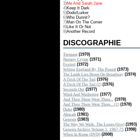
3)
Me And Sarah Jane
4)
Keep It Dark
5)
Dodo/Lurker
6)
Who Dunnit?
7)
Man On The Corner
8)
Like It Or Not
9)
Another Record
DISCOGRAPHIE
Trespass
(1970)
Nursery Cryme
(1971)
Foxtrot
(1972)
Selling England By The Pound
(1973)
The Lamb Lies Down On Broadway
(1974)
A Trick Of The Tail
(1976)
A Trick Of The Tail (2)
(1976)
Seconds Out
(1977)
Wind And Wuthering
(1977)
And Then There Were Three...
(1978)
And Then There Were Three... (2)
(1978)
Duke
(1980)
Abacab
(1981)
Genesis
(1983)
The Way We Walk: The Longs (live)
(1993)
Genesis Archive Volume 1: 1967-75
(1998)
When In Rome (DVD)
(2008)