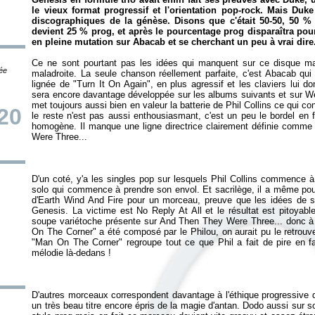
le vieux format progressif et l'orientation pop-rock. Mais
Duke
discographiques de la génèse. Disons que c'était 50-50, 50 
devient 25 % prog, et après le pourcentage prog disparaîtra po
en pleine mutation sur
Abacab
et se cherchant un peu à vrai dire
Ce ne sont pourtant pas les idées qui manquent sur ce disque ma
tée
maladroite. La seule chanson réellement parfaite, c'est
Abacab
qui 
lignée de "Turn It On Again", en plus agressif et les claviers lui d
sera encore davantage développée sur les albums suivants et sur
We
met toujours aussi bien en valeur la batterie de Phil Collins ce qui co
/20
le reste n'est pas aussi enthousiasmant, c'est un peu le bordel en f
homogène. Il manque une ligne directrice clairement définie comme 
Were Three...
D'un coté, y'a les singles pop sur lesquels Phil Collins commence à
solo qui commence à prendre son envol. Et sacrilège, il a même pou
d'Earth Wind And Fire pour un morceau, preuve que les idées de se
Genesis. La victime est No Reply At All et le résultat est pitoya
soupe variétoche présente sur
And Then They Were Three...
donc à 
On The Corner" a été composé par le Philou, on aurait pu le retrou
"Man On The Corner" regroupe tout ce que Phil a fait de pire en fai
D'autres morceaux correspondent davantage à l'éthique progressiv
un très beau titre encore épris de la magie d'antan. Dodo aussi sur so