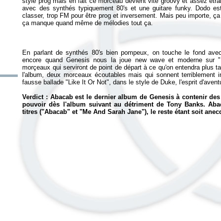
style prog mais en fait ce morceau devient vite groovy et assez étran
avec des synthés typiquement 80's et une guitare funky. Dodo e
classer, trop FM pour être prog et inversement. Mais peu importe, ça
En parlant de synthés 80's bien pompeux, on touche le fond avec 
encore quand Genesis nous la joue new wave et moderne sur "
morçeaux qui serviront de point de départ à ce qu'on entendra plus t
l'album, deux morceaux écoutables mais qui sonnent terriblement in
fausse ballade "Like It Or Not", dans le style de
Duke
, l'esprit d'ave
Verdict :
Abacab
est le dernier album de Genesis à contenir des 
pouvoir dès l'album suivant au détriment de Tony Banks.
Aba
titres ("Abacab" et "Me And Sarah Jane"), le reste étant soit an