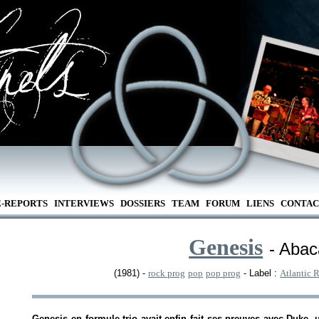
E-REPORTS
INTERVIEWS
DOSSIERS
TEAM
FORUM
LIENS
CONTAC
Genesis
- Aba
(1981) -
rock prog
pop
pop prog
- Label :
Atlantic 
Genesis en formule trio avait enfin fait ses preuves avec
Duke
, 