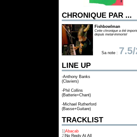
CHRONIQUE PAR ...
Fishbowlman
Cette chronique a été impor
depuis metal-immortel
7.5
Sa note :
LINE UP
-Anthony Banks
(Claviers)
-Phil Collins
(Batterie+Chant)
-Michael Rutherford
(Basse+Guitare)
TRACKLIST
1)
Abacab
2)
No Reply At All