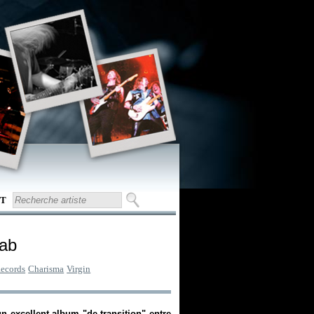
T
cab
Records
Charisma
Virgin
un excellent album "de transition" entre